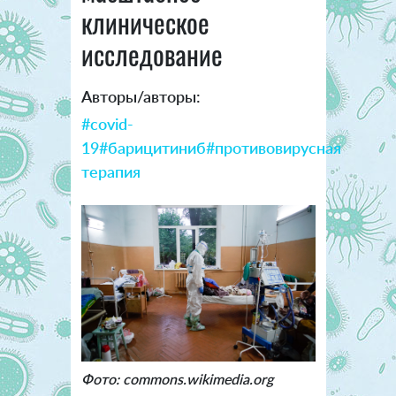
клиническое
исследование
Авторы/авторы:
#covid-
19
#барицитиниб
#противовирусная
терапия
Фото: commons.wikimedia.org