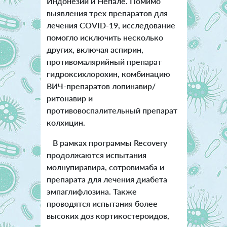
Индонезии и Непале. Помимо
выявления трех препаратов для
лечения COVID-19, исследование
помогло исключить несколько
других, включая аспирин,
противомалярийный препарат
гидроксихлорохин, комбинацию
ВИЧ-препаратов лопинавир/
ритонавир и
противовоспалительный препарат
колхицин.
В рамках программы Recovery
продолжаются испытания
молнупиравира, сотровимаба и
препарата для лечения диабета
эмпаглифлозина. Также
проводятся испытания более
высоких доз кортикостероидов,