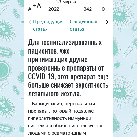
-
13 марта
+A
A
2022
342
0
Предыдущая
Следующая
статья
статья
Для госпитализированных
пациентов, уже
принимающих другие
проверенные препараты от
COVID-19, этот препарат еще
больше снижает вероятность
летального исхода.
Барицитиниб, пероральный
препарат, который подавляет
гиперактивность иммунной
системы и обычно используется
людьми с ревматоидным