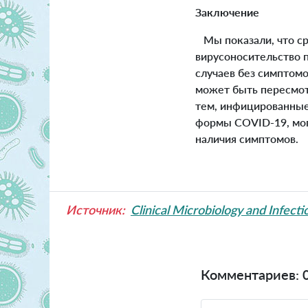
Заключение
Мы показали, что ср
вирусоносительство п
случаев без симптом
может быть пересмот
тем, инфицированны
формы COVID-19, мог
наличия симптомов.
Источник:
Clinical Microbiology and Infecti
Комментариев: 