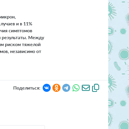
микрон,
лучаев и в 11%
ичия симптомов
и результаты. Между
им риском тяжелой
мов, независимо от
Поделиться: