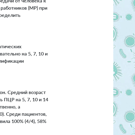
дачи от человека к
работников (МР) при
пределить
атических
тельно на 5, 7, 10 и
плификации
н. Средний возраст
 ПЦР на 5, 7, 10 и 14
твенно, а
50). Среди пациентов,
вила 100% (4/4), 58%