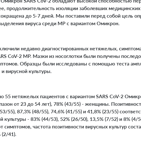
микрон SARS CoV-2 обладают высокой способностью пере
нее, продолжительность изоляции заболевших медицинских 
сокращена до 5-7 дней. Мы поставили перед собой цель о
ыделения вируса среди МР с вариантом Омикрон.
лючили недавно диагностированных нетяжелых, симптом
S CoV-2 МР. Мазки из носоглотки были получены последова
имптомов. Образцы были исследованы с помощью теста ам
и вирусной культуры.
 55 нетяжелых пациентов с вариантом SARS CoV-2 Омикро
пазон от 23 до 54 лет), 78% (43/55) - женщины. Позитивность
53/55), 87,3% (48/55), 74,6% (41/55) и 41,8% (23/55) соответс
 культуры - 83% (44/53), 52% (26/50), 13,5% (7/52) и 8% (4/
т симптомов, частота позитивности вирусных культур соста
 (2/41).