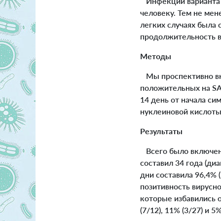
Инфекции варианта О
человеку. Тем не ме
легких случаях была 
продолжительность в
Методы
Мы проспективно вк
положительных на SAR
14 день от начала с
нуклеиновой кислоты 
Результаты
Всего было включено
составил 34 года (диа
дни составила 96,4% (
позитивность вирусной
которые избавились о
(7/12), 11% (3/27) и 5%