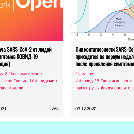
ча SARS-CoV-2 от людей
Пик контагиозности SARS-Co
мптомов КОВИД-19
приходится на первую неде
ация)
после проявления симптомо
ov-2
#бессимптомное
#sars-cov-
льство
#ковид-19
#эпидемио
2
#ковид-19
#контагиозность
ские модели
ная нагрузка
#вирусоносител
2021
268
03.12.2020