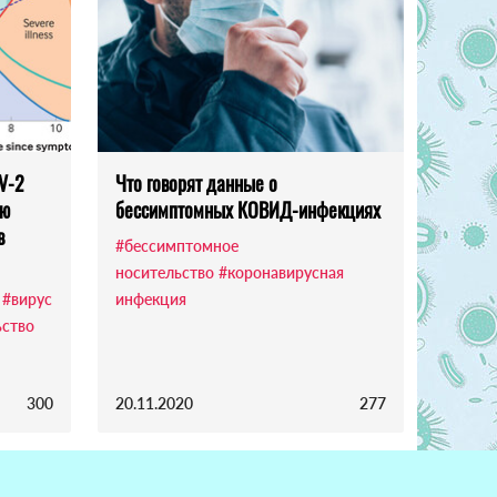
V-2
Что говорят данные о
лю
бессимптомных КОВИД-инфекциях
в
#бессимптомное
носительство
#коронавирусная
#вирус
инфекция
ьство
300
20.11.2020
277