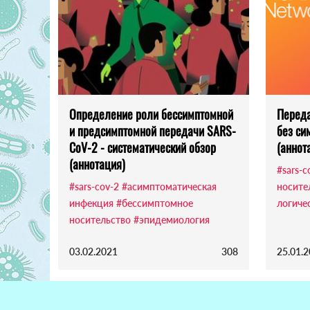
Определение роли бессимптомной
Переда
и предсимптомной передачи SARS-
без си
CoV-2 - систематический обзор
(аннот
(аннотация)
#sars-c
#sars-cov-2
#асимптоматическая
носите
инфекция
#бессимптомное
логиче
носительство
#эпидемиология
03.02.2021
308
25.01.