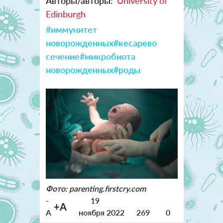
Авторы/авторы:
University of
Edinburgh
#иммунитет
новорожденных
#кесарево
сечение
#микробиота
новорожденных
#роды
Фото: parenting.firstcry.com
-
19
+A
A
ноября 2022
269
0