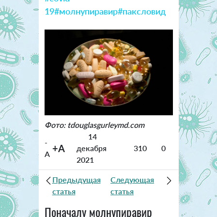
19
#молнупиравир
#паксловид
Фото: tdouglasgurleymd.com
14
-
+A
декабря
310
0
A
2021
Предыдущая
Следующая
статья
статья
Поначалу молнупиравир