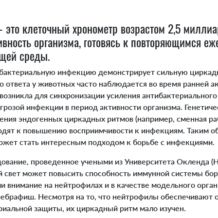
 это клеточный хронометр возрастом 2,5 миллиа
ивность организма, готовясь к повторяющимся е
щей среды.
 бактериальную инфекцию демонстрирует сильную циркад
 ответа у животных часто наблюдается во время ранней а
 возникла для синхронизации усиления антибактериального
грозой инфекции в период активности организма. Генетиче
ения эндогенных циркадных ритмов (например, сменная ра
водят к повышению восприимчивости к инфекциям. Таким о
ожет стать интересным подходом к борьбе с инфекциями.
вание, проведенное учеными из Университета Окленда (Н
ой свет может повысить способность иммунной системы бор
и внимание на нейтрофилах и в качестве модельного орга
зебрафиш. Несмотря на то, что нейтрофилы обеспечивают 
риальной защиты, их циркадный ритм мало изучен.