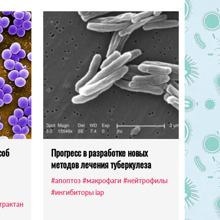
соб
Прогресс в разработке новых
методов лечения туберкулеза
#апоптоз
#макрофаги
#нейтрофилы
#ингибиторы iap
трактан