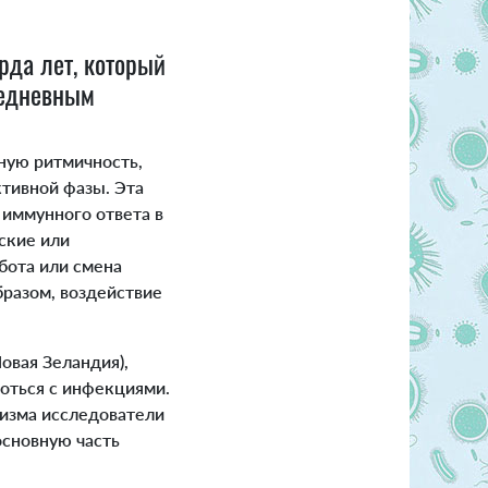
рда лет, который
жедневным
ную ритмичность,
ктивной фазы. Эта
 иммунного ответа в
ские или
бота или смена
бразом, воздействие
овая Зеландия),
оться с инфекциями.
низма исследователи
основную часть