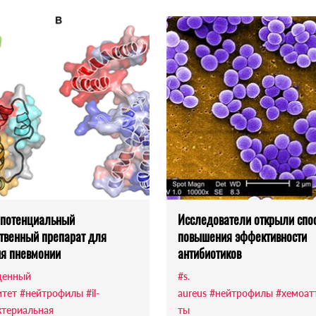
 потенциальный
Исследователи открыли спо
твенный препарат для
повышения эффективности
я пневмонии
антибиотиков
денный
#s.
тет
#нейтрофилы
#il-
aureus
#нейтрофилы
#хемоат
ктериальная
ты