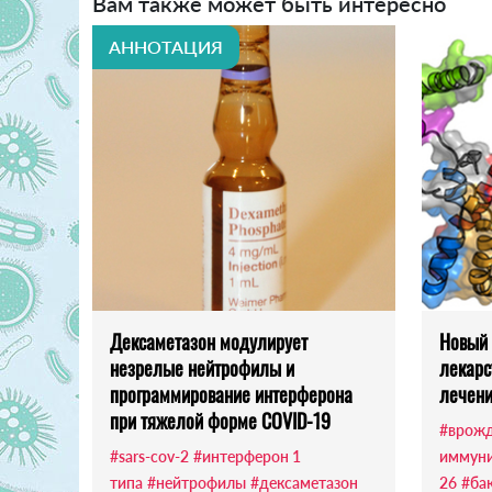
Вам также может быть интересно
АННОТАЦИЯ
Дексаметазон модулирует
Новый
незрелые нейтрофилы и
лекарс
программирование интерферона
лечени
при тяжелой форме COVID-19
#врож
#sars-cov-2
#интерферон 1
иммуни
типа
#нейтрофилы
#дексаметазон
26
#ба