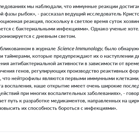
дованиях мы наблюдали, что иммунные реакции достигаю
ой фазы рыбок», - рассказал ведущий исследователь Крист
люционная реакция, поскольку в светлое время суток хозяин
ается с бактериальными инфекциями». Однако ученые хоте
ронизируется с дневным светом.
убликованном в журнале
Science Immunology
, было обнаруж
 таймерами, которые предупреждают их о наступлении д
ия антибактериальной активности в зависимости от времен
чения генов, регулирующих производство реактивных фо
я, что нейтрофилы являются первыми иммунными клетками
та воспаления, наше открытие имеет очень широкие после
ействий при многих воспалительных заболеваниях», - говор
ет путь к разработке медикаментов, направленных на цир
повысить их способность бороться с инфекциями».