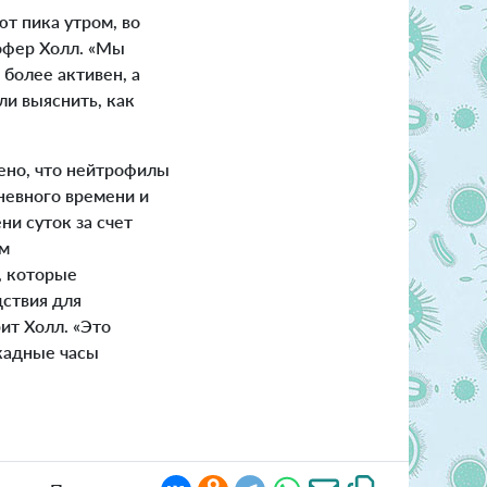
т пика утром, во
офер Холл. «Мы
 более активен, а
ли выяснить, как
ено, что нейтрофилы
невного времени и
и суток за счет
рм
, которые
дствия для
ит Холл. «Это
кадные часы