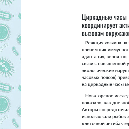
Циркадные часы -
координирует акт
вызовам окружаю
Реакция хозяина на
причем пик иммунного
адаптация, вероятно,
связи с повышенной у
экологические наруш
часовых поясов) при
на циркадные часы м
Новаторское исследо
показало, как дневн
Авторы сосредоточил
использовали рыбок 
клеточной антибакте