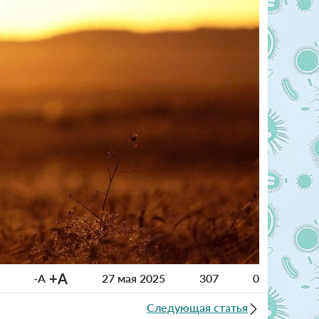
+A
-A
27 мая 2025
307
0
Следующая статья