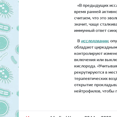
«В предыдущих иссле
время ранней активн
считаем, что это эво
значит, чаще сталкив
иммунный ответ синх
В
исследовании
, оп
обладают циркадными
контролируют изменен
включения или выклю
кислорода. «Учитыва
рекрутируются в мес
терапевтических возд
открытие прокладыва
нейтрофилов, чтобы 