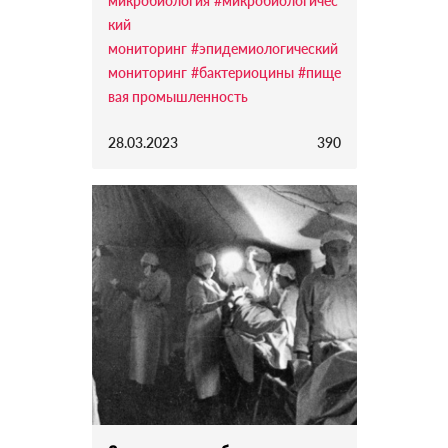
микробиология
#микробиологичес
кий
мониторинг
#эпидемиологический
мониторинг
#бактериоцины
#пище
вая промышленность
28.03.2023
390