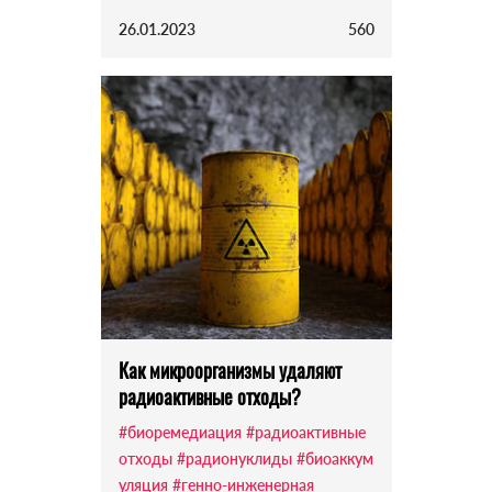
26.01.2023
560
Как микроорганизмы удаляют
радиоактивные отходы?
#биоремедиация
#радиоактивные
отходы
#радионуклиды
#биоаккум
уляция
#генно-инженерная