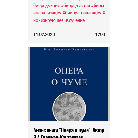
биоредукция
#биоредукция
#биом
инерализация
#биопреципитация
#
ионизирующее излучение
11.02.2023
1208
Анонс книги "Опера о чуме". Автор
В.А.Горшков-Кантакузен