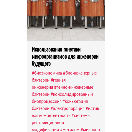
Использование генетики
микроорганизмов для инженерии
будущего
#биоэкономика
#биоинженерные
бактерии
#генная
инженерия
#генно-инженерные
бактерии
#консолидированный
биопроцессинг
#коньюгация
бактерий
#электропорация
#натив
ная компетентность
#системы
рестрикционной
модификации
#метилом
#микроор