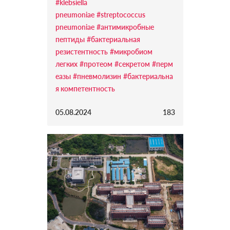
#klebsiella
pneumoniae
#streptococcus
pneumoniae
#антимикробные
пептиды
#бактериальная
резистентность
#микробиом
легких
#протеом
#секретом
#перм
еазы
#пневмолизин
#бактериальна
я компетентность
05.08.2024
183