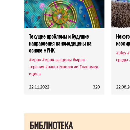
Текущие проблемы и будущие
Некот
направления наномедицины на
изолир
основе мРНК
#pfas
#
#мрнк
#мрнк-вакцины
#мрнк-
среды
терапия
#нанотехнологии
#наномед
ицина
22.11.2022
320
22.08.
БИБЛИОТЕКА