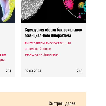
Структурная сборка бактериального
эссенциального интерактома
#интерактом
#исскуственный
интелект
#новые
вые
технологии
#протеом
яды
231
02.03.2024
243
Смотреть далее