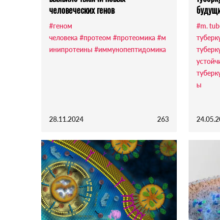
человеческих генов
будущи
#геном
#m. tub
человека
#протеом
#протеомика
#м
туберк
инипротеины
#иммунопептидомика
туберк
устойч
туберк
ы
28.11.2024
263
24.05.