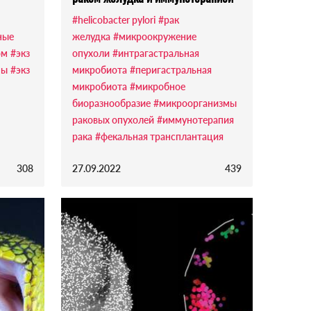
#helicobacter pylori
#рак
ные
желудка
#микроокружение
ом
#экз
опухоли
#интрагастральная
ны
#экз
микробиота
#перигастральная
микробиота
#микробное
биоразнообразие
#микроорганизмы
раковых опухолей
#иммунотерапия
рака
#фекальная трансплантация
308
27.09.2022
439