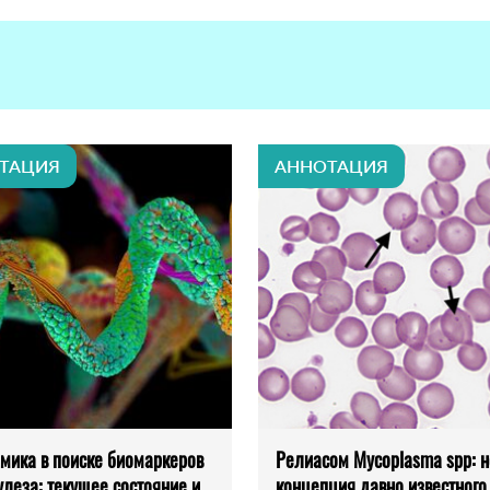
ТАЦИЯ
АННОТАЦИЯ
мика в поиске биомаркеров
Релиасом Mycoplasma spp: н
улеза: текущее состояние и
концепция давно известного