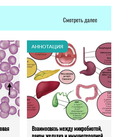
Смотреть далее
АННОТАЦИЯ
овая
Взаимосвязь между микробиотой,
раком желудка и иммунотерапией