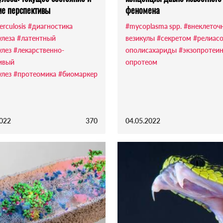
е перспективы
феномена
erculosis
#диагностика
#mycoplasma spp.
#внеклеточ
улеза
#латентный
везикулы
#секретом
#релиас
улез
#лекарственно-
ополисахариды
#экзопротеи
ивый
опротеом
улез
#протеомика
#биомаркер
2022
370
04.05.2022