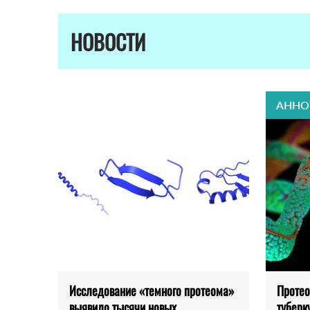
НОВОСТИ
АННО
Исследование «темного протеома»
Протео
выявило тысячи новых
туберк