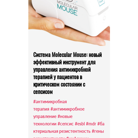
Система Molecular Mouse: новый
эффективный инструмент для
управления антимикробной
терапией у пациентов в
критическом состоянии с
сепсисом
#антимикробная
терапия
#антимикробное
управление
#новые
технологии
#сепсис
#esbl
#mdr
#ба
ктериальная резистентность
#гены