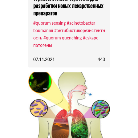
разработки новых лекарственных
препаратов
#quorum sensing
#аcinetobacter
baumannii
#антибиотикорезистентн
ость
#quorum quenching
#eskape
патогены
07.11.2021
443