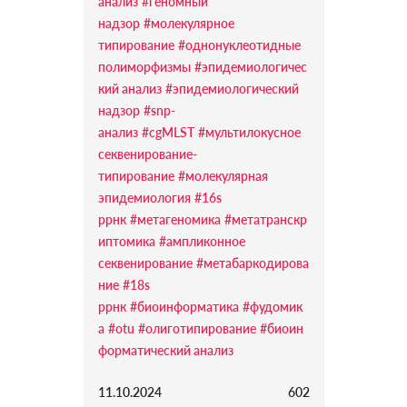
анализ
#геномный
надзор
#молекулярное
типирование
#однонуклеотидные
полиморфизмы
#эпидемиологичес
кий анализ
#эпидемиологический
надзор
#snp-
анализ
#cgMLST
#мультилокусное
секвенирование-
типирование
#молекулярная
эпидемиология
#16s
ррнк
#метагеномика
#метатранскр
иптомика
#ампликонное
секвенирование
#метабаркодирова
ние
#18s
ррнк
#биоинформатика
#фудомик
а
#otu
#олиготипирование
#биоин
форматический анализ
11.10.2024
602