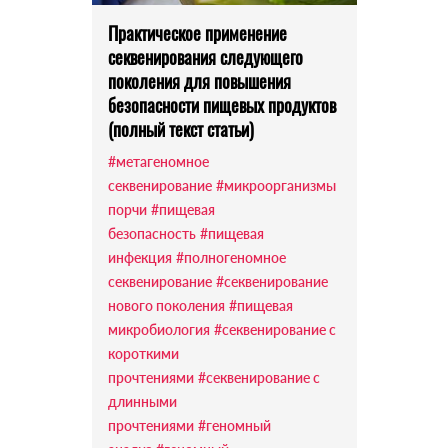
Практическое применение
секвенирования следующего
поколения для повышения
безопасности пищевых продуктов
(полный текст статьи)
#метагеномное
секвенирование
#микроорганизмы
порчи
#пищевая
безопасность
#пищевая
инфекция
#полногеномное
секвенирование
#секвенирование
нового поколения
#пищевая
микробиология
#секвенирование с
короткими
прочтениями
#секвенирование с
длинными
прочтениями
#геномный