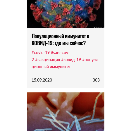
Популяционный иммунитет к
КОВИД-19: где мы сейчас?
#covid-19
#sars-cov-
2
#вакцинация
#ковид-19
#популя
ционный иммунитет
15.09.2020
303