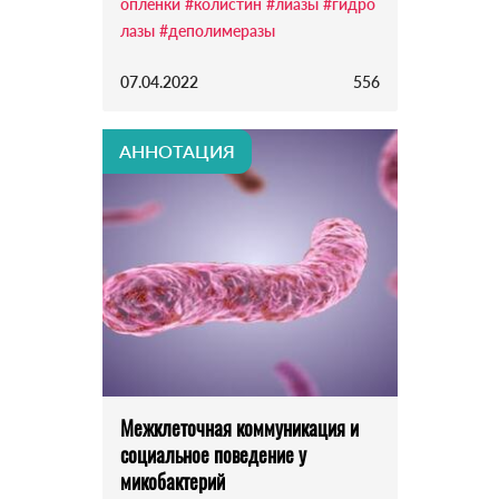
опленки
#колистин
#лиазы
#гидро
лазы
#деполимеразы
07.04.2022
556
АННОТАЦИЯ
Межклеточная коммуникация и
социальное поведение у
микобактерий