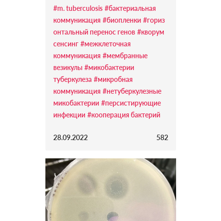
#m. tuberculosis
#бактериальная
коммуникация
#биопленки
#гориз
онтальный перенос генов
#кворум
сенсинг
#межклеточная
коммуникация
#мембранные
везикулы
#микобактерии
туберкулеза
#микробная
коммуникация
#нетуберкулезные
микобактерии
#персистирующие
инфекции
#кооперация бактерий
28.09.2022
582