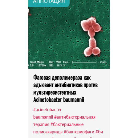
АННОТАЦИЯ
Фаговая деполимераза как
адъювант антибиотиков против
мультирезистентных
Acinetobacter baumannii
#acinetobacter
baumannii
#антибактериальная
терапия
#бактериальные
полисахариды
#бактериофаги
#би