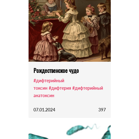
Pождественское чудо
#дифтерийный
токсин
#дифтерия
#дифтерийный
анатоксин
07.01.2024
397