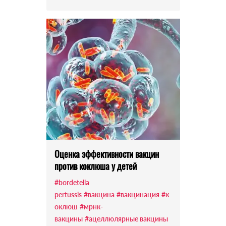
Оценка эффективности вакцин
против коклюша у детей
#bordetella
pertussis
#вакцина
#вакцинация
#к
оклюш
#мрнк-
вакцины
#ацеллюлярные вакцины