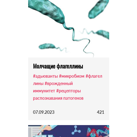
Молчащие флагеллины
#адьюванты
#микробиом
#флагел
лины
#врожденный
иммунитет
#рецепторы
распознавания патогенов
07.09.2023
421