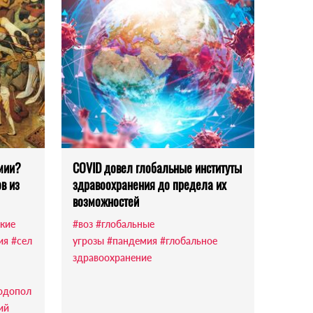
мии?
COVID довел глобальные институты
в из
здравоохранения до предела их
возможностей
кие
#воз
#глобальные
ия
#сел
угрозы
#пандемия
#глобальное
здравоохранение
одопол
ий