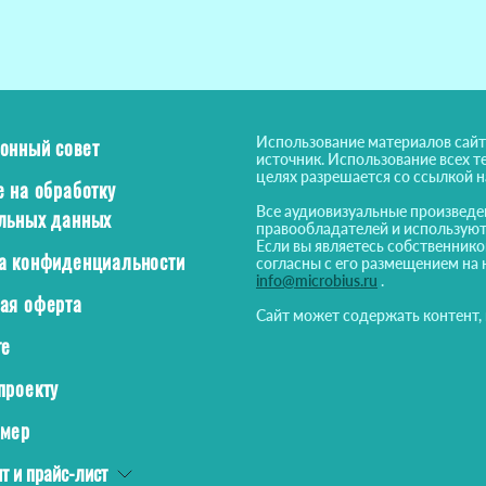
Использование материалов сайт
онный совет
источник. Использование всех т
целях разрешается со ссылкой 
е на обработку
Все аудиовизуальные произведе
льных данных
правообладателей и используют
Если вы являетесь собственнико
а конфиденциальности
согласны с его размещением на 
info@microbius.ru
.
ая оферта
Сайт может содержать контент,
те
проекту
ймер
т и прайс-лист