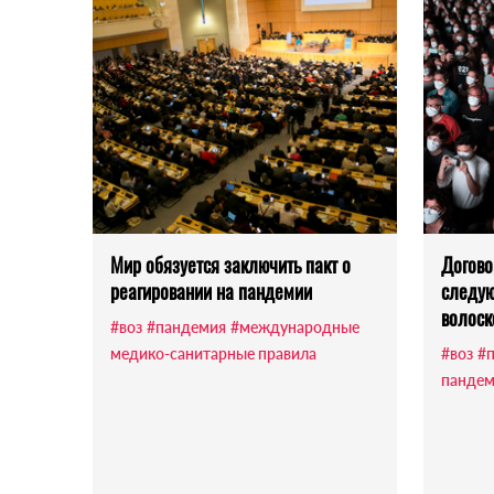
Мир обязуется заключить пакт о
Догово
реагировании на пандемии
следую
волоск
#воз
#пандемия
#международные
медико-санитарные правила
#воз
#
пандем