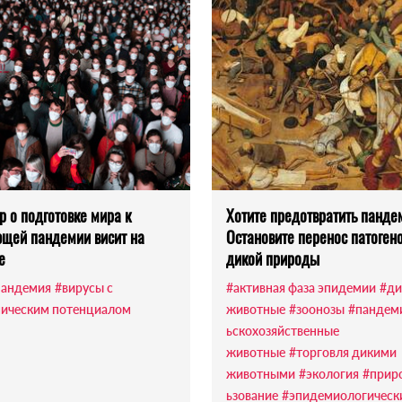
р о подготовке мира к
Хотите предотвратить панде
щей пандемии висит на
Остановите перенос патогено
е
дикой природы
пандемия
#вирусы с
#активная фаза эпидемии
#ди
ическим потенциалом
животные
#зоонозы
#пандем
ьскохозяйственные
животные
#торговля дикими
животными
#экология
#прир
ьзование
#эпидемиологическ