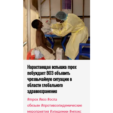
Нарастающая вспышка mpox
побуждает ВОЗ объявить
чрезвычайную ситуацию в
области глобального
здравоохранения
#mpox
#воз
#оспа
обезьян
#противоэпидемические
мероприятия
#эпидемии
#мпокс