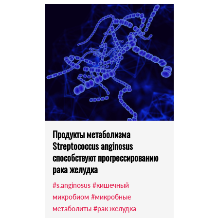
Продукты метаболизма
Streptococcus anginosus
способствуют прогрессированию
рака желудка
#s.anginosus
#кишечный
микробиом
#микробные
метаболиты
#рак желудка