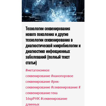
Технологии секвенирования
нового поколения и другие
технологии секвенирования в
диагностической микробиологии и
диагностике инфекционных
заболеваний (полный текст
статьи)
#метагеномное
секвенирование
#нанопоровое
секвенирование
#рнк-
секвенирование
#секвенирование
#
секвенирование гена
16sрРНК
#секвенирование
длинных