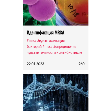
Идентификация MRSA
#mrsa
#идентификация
бактерий
#mssa
#определение
чувствительности к антибиотикам
22.01.2023
960