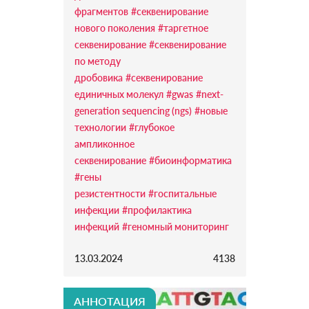
фрагментов
#секвенирование
нового поколения
#таргетное
секвенирование
#секвенирование
по методу
дробовика
#секвенирование
единичных молекул
#gwas
#next-
generation sequencing (ngs)
#новые
технологии
#глубокое
ампликонное
секвенирование
#биоинформатика
#гены
резистентности
#госпитальные
инфекции
#профилактика
инфекций
#геномный мониторинг
13.03.2024
4138
АННОТАЦИЯ