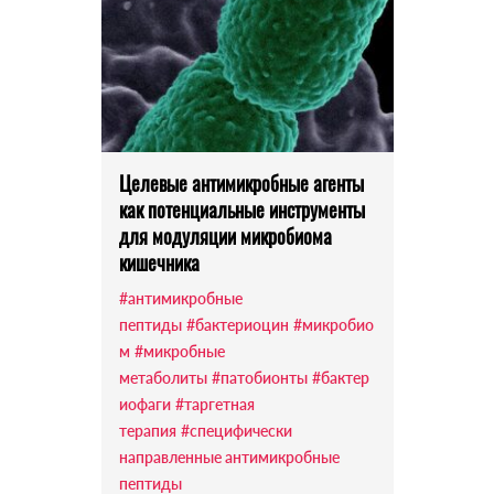
Целевые антимикробные агенты
как потенциальные инструменты
для модуляции микробиома
кишечника
#антимикробные
пептиды
#бактериоцин
#микробио
м
#микробные
метаболиты
#патобионты
#бактер
иофаги
#таргетная
терапия
#специфически
направленные антимикробные
пептиды