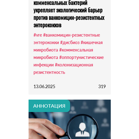
комменсальных бактерий
укрепляет экологический барьер
против ванкомицин-резистентных
энтерококков
#vre
#ванкомицин-резистентные
энтерококки
#дисбиоз
#кишечная
микробиота
#комменсальная
микробиота
#оппортунистические
инфекции
#колонизационная
резистентность
13.06.2025
319
АННОТАЦИЯ