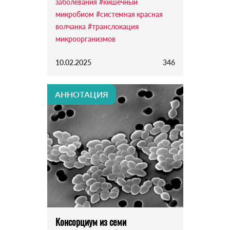
заболевания
#кишечный
микробиом
#системная красная
волчанка
#транслокация
микроорганизмов
10.02.2025
346
АННОТАЦИЯ
Консорциум из семи