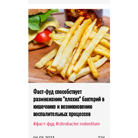
Фаст-фуд способствует
размножению "плохих" бактерий в
кишечнике и возникновению
воспалительных процессов
#фаст-фуд
#citrobacter rodentium
06.05.2021
336