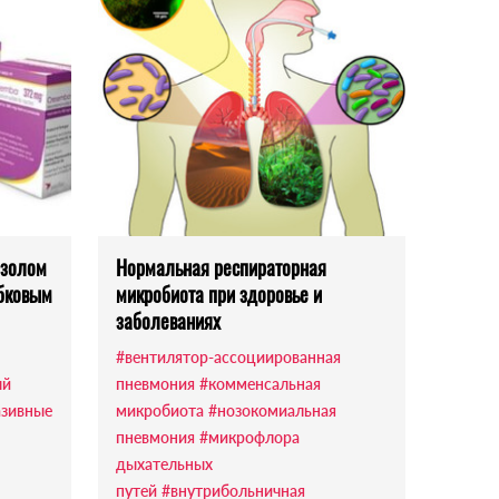
азолом
Нормальная респираторная
ибковым
микробиота при здоровье и
заболеваниях
#вентилятор-ассоциированная
ый
пневмония
#комменсальная
азивные
микробиота
#нозокомиальная
пневмония
#микрофлора
дыхательных
путей
#внутрибольничная