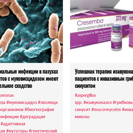
иальные инфекции в пазухах
Успешная терапия изавукон
тов с муковисцидозом имеют
пациентов с инвазивным гр
ельное сходство
синуситом
omonas
#aspergillus
osa
#муковисцидоз
#эволюци
spp.
#изавуконазол
#грибков
оорганизмов
#биогеография
синусит
#mucormycetes
#инв
 инфекции
#деградация
микозы
#адаптивная
ция
#мутаторы
#генетический