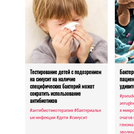
Тестирование детей с подозрением
Бактер
на синусит на наличие
пациен
специфических бактерий может
удивит
сократить использование
#pseud
антибиотиков
aerugin
#антибиотикотерапия
#бактериальн
я микр
ые инфекции
#дети
#синусит
очагов
генома
эволю