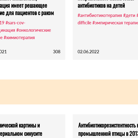
нация имеет решающее
антибиотиков на детей
ие для пациентов с раком
#антибиотикотерапия
#дети
-19
#sars-cov-
difficile
#эмпирическая терапи
цинация
#онкологические
е
#химиотерапия
2021
308
02.06.2022
нической картины и
Антибиотикорезистентность к
териальном синусите
промышленной птицы в 2013–