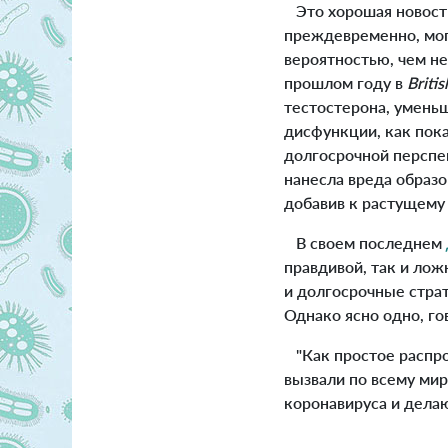
Это хорошая новост
преждевременно, мог
вероятностью, чем н
прошлом году в
Briti
тестостерона, умень
дисфункции, как пока
долгосрочной перспе
нанесла вреда образ
добавив к растущему 
В своем последнем
правдивой, так и ло
и долгосрочные стра
Однако ясно одно, го
"Как простое распро
вызвали по всему ми
коронавируса и делаю