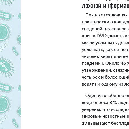
ложной информа
Появляется ложная и
практически о каждо
сведений целенаправ
книг и DVD-дисков и
могли услышать дези
услышать, как ее пов
человек верят или н
пандемии. Около 46 %
утверждений, связанн
четырех и более ошиб
верят ни одному из 
Один из особенно оп
ходе опроса 8 % люде
уверены, что исслед
мировые новостные из
19 вызывают бесплоди