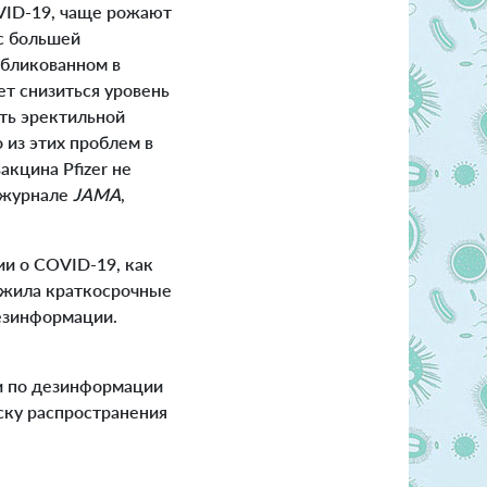
VID-19, чаще рожают
с большей
убликованном в
ет снизиться уровень
ть эректильной
 из этих проблем в
акцина Pfizer не
 журнале
JAM
A
,
и о COVID-19, как
ложила краткосрочные
дезинформации.
и по дезинформации
ску распространения