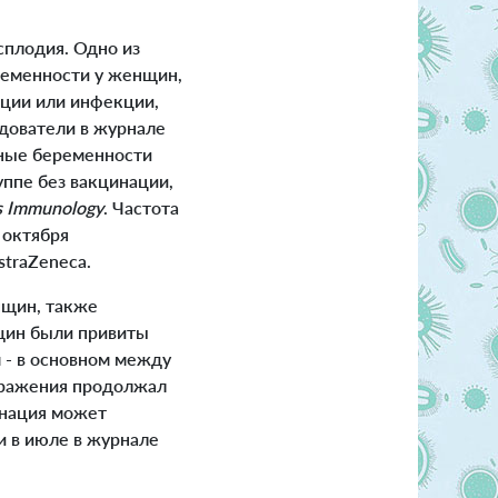
сплодия. Одно из
еременности у женщин,
ации или инфекции,
едователи в журнале
йные беременности
уппе без вакцинации,
s Immunology
. Частота
 октября
traZeneca.
нщин, также
щин были привиты
м - в основном между
аражения продолжал
цинация может
и в июле в журнале