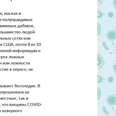
, масках и
и полуправдивых
аминных добавок,
ольшинство людей
льных сетях или
в США, почти 8 из 10
ложной информации о
 трех ложных
ти или ложности
тие в опросе, не
зывают бесплодие. В
 опрошенных не
местные, так и
о, что вакцины COVID-
я неверного