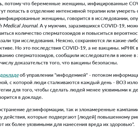
ь, потому что беременные женщины, инфицированные CO
ут попасть в отделение интенсивной терапии или умереть 
еинфицированные женщины, говорится в исследовании, оп
sh Medical Journal
. А у мужчин, заразившихся COVID-19, мож
шиться количество сперматозоидов и повыситься вероятнос
зали три исследования. Неясно, сохраняются ли какие-либо
ктиве.
Но это последствия COVID-19, а не вакцины. мРНК в
ованию сперматозоидов, сообщили исследователи в июне в
числу доказательств того, что вакцины безопасны.
докладе
об управлении "инфодемией" - потоком информаци
жной, с которой люди сталкиваются каждый день - ВОЗ из
тегии для того, чтобы сделать людей менее уязвимыми к 
ворится в докладе.
странение дезинформации, так и злонамеренные кампани
ру действия, которые подвергают [людей] повышенному ри
т их более уязвимыми для нанесения вреда их здоровью".