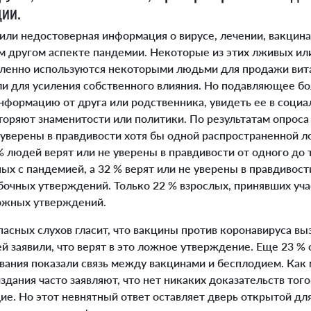
ции.
ли недостоверная информация о вирусе, лечении, вакцинах
м другом аспекте пандемии.
Некоторые из этих лживых ил
ленно используются некоторыми людьми для продажи вит
ли для усиления собственного влияния. Но подавляющее б
нформацию от друга или родственника, увидеть ее в социа
торяют знаменитости или политики. По результатам опроса 
е уверены в правдивости хотя бы одной распространенной 
 людей верят или не уверены в правдивости от одного до
ых с пандемией, а 32 % верят или не уверены в правдивос
очных утверждений. Только 22 % взрослых, принявших учас
ложных утверждений.
асных слухов гласит, что вакцины против коронавируса вы
й заявили, что верят в это ложное утверждение. Еще 23 %
ования показали связь между вакцинами и бесплодием.
Как 
дания часто заявляют, что нет никаких доказательств тог
е. Но этот невнятный ответ оставляет дверь открытой дл