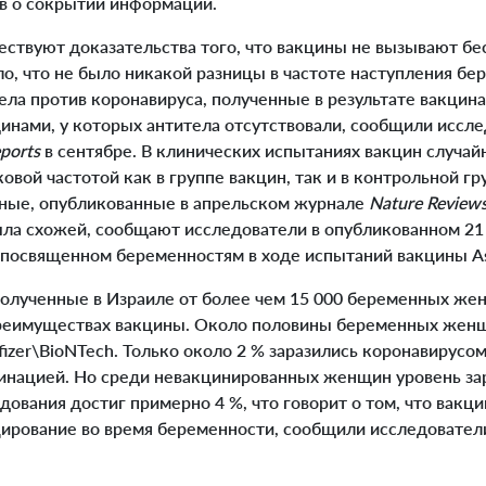
ов о сокрытии информации.
ствуют доказательства того, что вакцины не вызывают бе
о, что не было никакой разницы в частоте наступления б
ела против коронавируса, полученные в результате вакцин
инами, у которых антитела отсутствовали, сообщили иссл
eports
в сентябре. В клинических испытаниях вакцин случа
овой частотой как в группе вакцин, так и в контрольной гр
ные, опубликованные в апрельском журнале
Nature Review
а схожей, сообщают исследователи в опубликованном 21
, посвященном беременностям в ходе испытаний вакцины As
лученные в Израиле от более чем 15 000 беременных же
преимуществах вакцины. Около половины беременных жен
izer\BioNTech. Только около 2 % заразились коронавирусо
цинацией. Но среди невакцинированных женщин уровень з
едования достиг примерно 4 %, что говорит о том, что вак
ирование во время беременности, сообщили исследовател