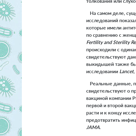
толкования или слух
На самом деле, суще
исследований показал
которые имели антит
по сравнению с женщ
Fertility and Sterility R
происходили с одинак
свидетельствуют дан
выкидышей также был
исследовании
Lancet
Реальные данные, по
свидетельствуют о 
вакциной компании Pf
первой и второй вак
расти и к концу иссл
предотвратить инфиц
JAMA
.