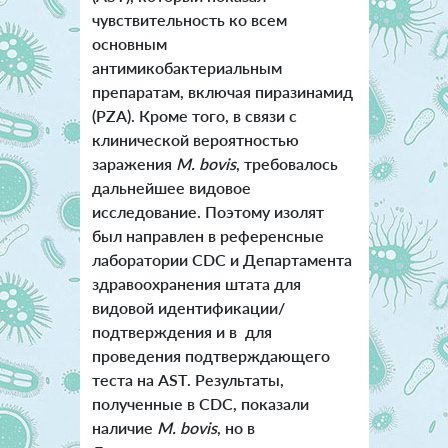
чувствительность ко всем
основным
антимикобактериальным
препаратам, включая пиразинамид
(PZA). Кроме того, в связи с
клинической вероятностью
заражения
M. bovis
, требовалось
дальнейшее видовое
исследование. Поэтому изолят
был направлен в референсные
лаборатории CDC и Департамента
здравоохранения штата для
видовой идентификации/
подтверждения и в для
проведения подтверждающего
теста на AST. Результаты,
полученные в CDC, показали
наличие
M. bovis
, но в