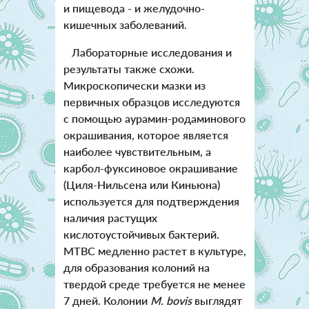
и пищевода - и желудочно-
кишечных заболеваний.
Лабораторные исследования и
результаты также схожи.
Микроскопически мазки из
первичных образцов исследуются
с помощью аурамин-родаминового
окрашивания, которое является
наиболее чувствительным, а
карбол-фуксиновое окрашивание
(Циля-Нильсена или Киньюна)
используется для подтверждения
наличия растущих
кислотоустойчивых бактерий.
MTBC медленно растет в культуре,
для образования колоний на
твердой среде требуется не менее
7 дней. Колонии
M. bovis
выглядят