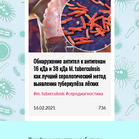
Обнаружение антител к антигенам
16 кДа и 38 кДа M. tuberculosis
как лучший серологический метод
выявления туберкулёза лёгких
#m. tuberculosis
#серодиагностика
16.02.2021
736