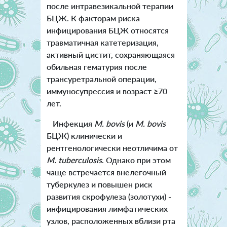
после интравезикальной терапии
БЦЖ. К факторам риска
инфицирования БЦЖ относятся
травматичная катетеризация,
активный цистит, сохраняющаяся
обильная гематурия после
трансуретральной операции,
иммуносупрессия и возраст ≥70
лет.
Инфекция
M. bovis
(и
M. bovi
s
БЦЖ) клинически и
рентгенологически неотличима от
M. tuberculosis
. Однако при этом
чаще встречается внелегочный
туберкулез и повышен риск
развития скрофулеза (золотухи) -
инфицирования лимфатических
узлов, расположенных вблизи рта