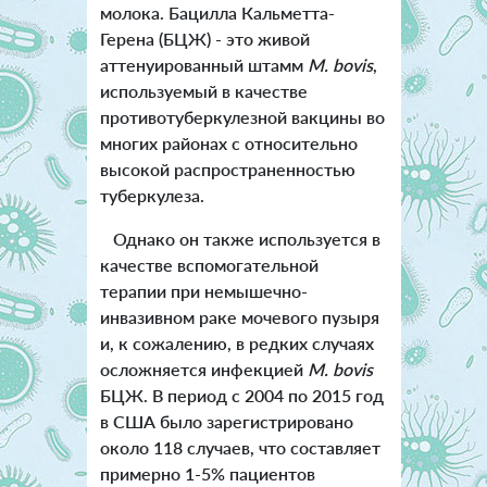
молока. Бацилла Кальметта-
Герена (БЦЖ) - это живой
аттенуированный штамм
M. bovis
,
используемый в качестве
противотуберкулезной вакцины во
многих районах с относительно
высокой распространенностью
туберкулеза.
Однако он также используется в
качестве вспомогательной
терапии при немышечно-
инвазивном раке мочевого пузыря
и, к сожалению, в редких случаях
осложняется инфекцией
M. bovi
s
БЦЖ. В период с 2004 по 2015 год
в США было зарегистрировано
около 118 случаев, что составляет
примерно 1-5% пациентов