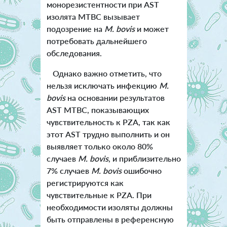
монорезистентности при AST
изолята MTBC вызывает
подозрение на
M. bovis
и может
потребовать дальнейшего
обследования.
Однако важно отметить, что
нельзя исключать инфекцию
M.
bovis
на основании результатов
AST MTBC, показывающих
чувствительность к PZA, так как
этот AST трудно выполнить и он
выявляет только около 80%
случаев
M. bovis
, и приблизительно
7% случаев
M. bovis
ошибочно
регистрируются как
чувствительные к PZA. При
необходимости изоляты должны
быть отправлены в референсную