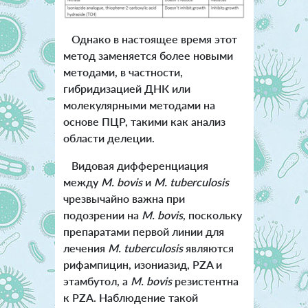
Однако в настоящее время этот
метод заменяется более новыми
методами, в частности,
гибридизацией ДНК или
молекулярными методами на
основе ПЦР, такими как анализ
области делеции.
Видовая дифференциация
между
M. bovis
и
M. tuberculosis
чрезвычайно важна при
подозрении на
M. bovis
, поскольку
препаратами первой линии для
лечения
M. tuberculosis
являются
рифампицин, изониазид, PZA и
этамбутол, а
M. bovis
резистентна
к PZA. Наблюдение такой