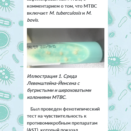
комментарием о том, что MTBC
включает
M. tuberculosis
и
M.
bovis
.
Иллюстрация 1. Среда
Левенштейна-Йенсена с
бугристыми и шероховатыми
колониями MTBC.
Был проведен фенотипический
тест на чувствительность к
противомикробным препаратам
(AST), который показал