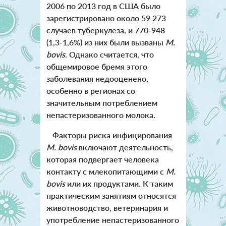
2006 по 2013 год в США было
зарегистрировано около 59 273
случаев туберкулеза, и 770-948
(1,3-1,6%) из них были вызваны
M.
bovis
. Однако считается, что
общемировое бремя этого
заболевания недооценено,
особенно в регионах со
значительным потреблением
непастеризованного молока.
Факторы риска инфицирования
M. bovis
включают деятельность,
которая подвергает человека
контакту с млекопитающими с
M.
bovis
или их продуктами. К таким
практическим занятиям относятся
животноводство, ветеринария и
употребление непастеризованного