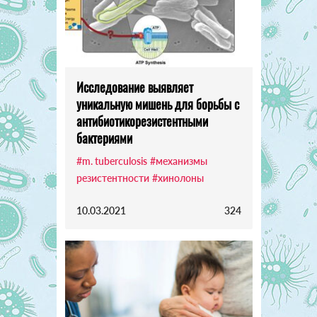
Исследование выявляет
уникальную мишень для борьбы с
антибиотикорезистентными
бактериями
#m. tuberculosis
#механизмы
резистентности
#хинолоны
10.03.2021
324