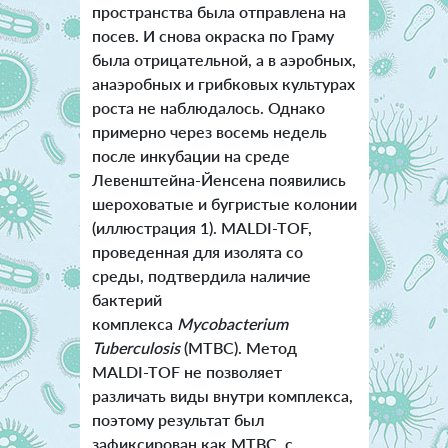
пространства была отправлена на
посев. И снова окраска по Граму
была отрицательной, а в аэробных,
анаэробных и грибковых культурах
роста не наблюдалось. Однако
примерно через восемь недель
после инкубации на среде
Левенштейна-Йенсена появились
шероховатые и бугристые колонии
(иллюстрация 1). MALDI-TOF,
проведенная для изолята со
среды, подтвердила наличие
бактерий
комплекса
Mycobacterium
Tuberculosis
(MTBC). Метод
MALDI-TOF не позволяет
различать виды внутри комплекса,
поэтому результат был
зафиксирован как MTBC, с