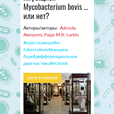
Mycobacterium bovis ...
или нет?
Авторы/авторы:
Adesola
Akinyemi, Paige M.K. Larkin
#кунсткамера
#m.
tuberculosis
#вакцина
бцж
#дифференциальная
диагностика
#m.bovis
КУНСТКАМЕРА