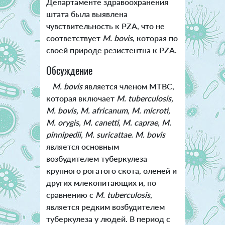
Департаменте здравоохранения
штата была выявлена
чувствительность к PZA, что не
соответствует
M. bovis
, которая по
своей природе резистентна к PZA.
Обсуждение
M. bovis
является членом MTBC,
которая включает
M. tuberculosis,
M. bovis, M. africanum, M. microti,
M. orygis, M. canetti, M. caprae, M.
pinnipedii, M. suricattae. M. bovis
является основным
возбудителем туберкулеза
крупного рогатого скота, оленей и
других млекопитающих и, по
сравнению с
M. tuberculosis
,
является редким возбудителем
туберкулеза у людей. В период с