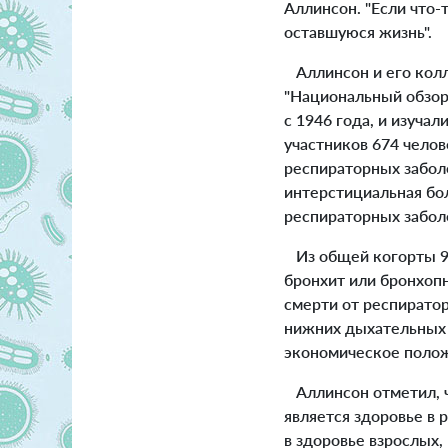
Аллинсон. "Если что-
оставшуюся жизнь".
Аллинсон и его колл
"Национальный обзор
с 1946 года, и изучал
участников 674 челов
респираторных заболе
интерстициальная бо
респираторных забол
Из общей когорты 91
бронхит или бронхопн
смерти от респиратор
нижних дыхательных п
экономическое полож
Аллинсон отметил, ч
является здоровье в
в здоровье взрослых,