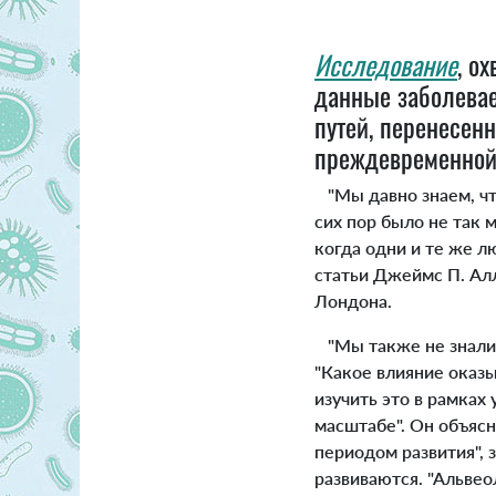
Исследование
, о
данные заболевае
путей, перенесен
преждевременной 
"Мы давно знаем, чт
сих пор было не так 
когда одни и те же л
статьи Джеймс П. Ал
Лондона.
"Мы также не знали,
"Какое влияние оказы
изучить это в рамках
масштабе". Он объясн
периодом развития", 
развиваются. "Альвео