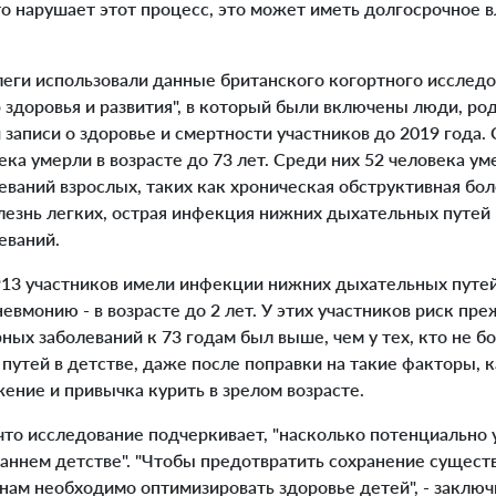
то нарушает этот процесс, это может иметь долгосрочное 
еги использовали данные британского когортного исследо
 здоровья и развития", в который были включены люди, ро
и записи о здоровье и смертности участников до 2019 года.
ека умерли в возрасте до 73 лет. Среди них 52 человека ум
ваний взрослых, таких как хроническая обструктивная бол
лезнь легких, острая инфекция нижних дыхательных путей 
еваний.
3 участников имели инфекции нижних дыхательных путей
евмонию - в возрасте до 2 лет. У этих участников риск п
ных заболеваний к 73 годам был выше, чем у тех, кто не 
утей в детстве, даже после поправки на такие факторы, к
ение и привычка курить в зрелом возрасте.
то исследование подчеркивает, "насколько потенциально
 раннем детстве". "Чтобы предотвратить сохранение сущес
 нам необходимо оптимизировать здоровье детей", - заключ