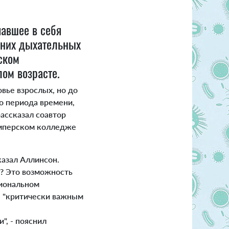
чавшее в себя
жних дыхательных
ском
ом возрасте.
вье взрослых, но до
о периода времени,
рассказал соавтор
Имперском колледже
казал Аллинсон.
е? Это возможность
циональном
ся "критически важным
", - пояснил