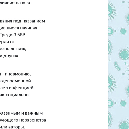
влияние на всю
вания под названием
дившиеся начиная
 Среди 3 589
ерли от
езнь легких,
и других
 - пневмонию,
реждевременной
болел инфекцией
ак социально-
 уязвимым и важным
твующего неравенства
или авторы.