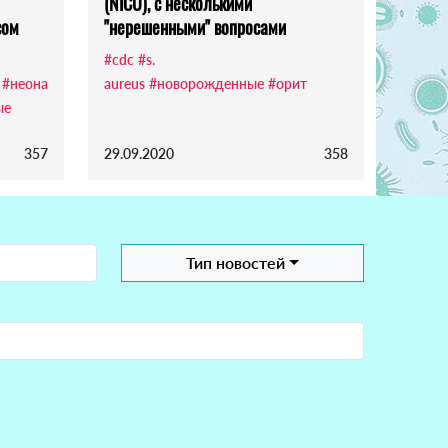
(NICU), с несколькими
сом
"нерешенными" вопросами
#cdc
#s.
#неона
aureus
#новорожденные
#орит
ые
357
29.09.2020
358
Тип новостей