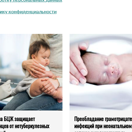
ику конфиденциальности
на БЦЖ защищает
Преобладание грамотрицат
цев от нетуберкулезных
инфекций при неонатальном