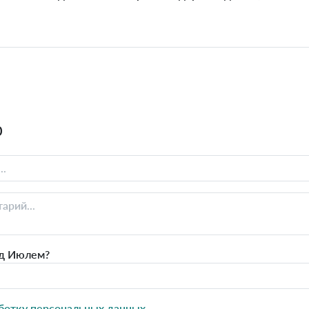
0
д Июлем?
ботку персональных данных