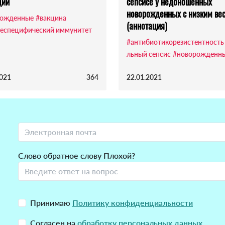
ций
сепсисе у недоношенных
новорожденных с низким ве
рожденные
#вакцина
(аннотация)
еспецифический иммунитет
#антибиотикорезистентность
льный сепсис
#новорожденн
2021
364
22.01.2021
Слово обратное слову Плохой?
Принимаю
Политику конфиденциальности
Согласен на
обработку персональных данных