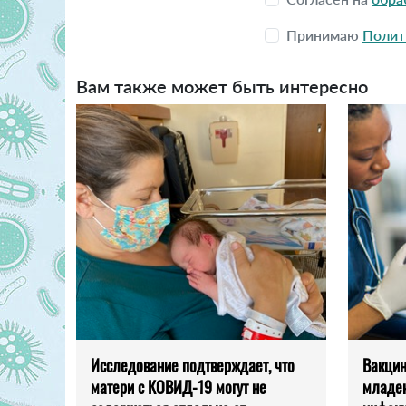
Принимаю
Полит
Вам также может быть интересно
Исследование подтверждает, что
Вакци
матери с КОВИД-19 могут не
младен