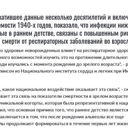
хватившее данные несколько десятилетий и вклю
мости 1940-х годов, показало, что инфекции ни
ные в раннем детстве, связаны с повышенным ри
смерти от респираторных заболеваний во взросл
о здоровье новорожденных влияет на респираторное здоро
много возможностей изучить это на протяжении длительног
юди изучались с момента рождения до зрелого возраста", - 
линсон из Национального института сердца и легких при 
 какое национальное воздействие оказывает эта связь", - с
вает эта связь на показатели смертности в зрелом возраст
 уникальной когорты, которая была репрезентативной в на
ил, что основная причина того, что раннее детство являет
заключается в том, что после рождения альвеолы все еще
лы продолжают формироваться в течение первых лет жизни