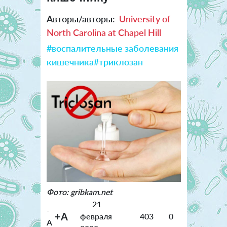
Авторы/авторы:
University of
North Carolina at Chapel Hill
#воспалительные заболевания
кишечника
#триклозан
Фото: gribkam.net
21
-
+A
февраля
403
0
A