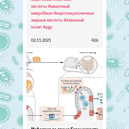
кислоты
#кишечный
микробиом
#короткоцепочечные
жирные кислоты
#язвенный
колит
#pgp
02.11.2021
426