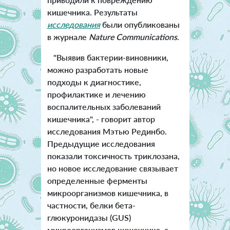
кишечника. Результаты
исследования
были опубликованы
в журнале
Nature Communication
s
.
"Выявив бактерии-виновники,
можно разработать новые
подходы к диагностике,
профилактике и лечению
воспалительных заболеваний
кишечника", - говорит автор
исследования Мэтью Рединбо.
Предыдущие исследования
показали токсичность триклозана,
но новое исследование связывает
определенные ферменты
микроорганизмов кишечника, в
частности, белки бета-
глюкуронидазы (GUS)
микроорганизмов кишечника, с