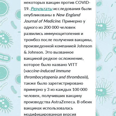
некоторых вакцин против COVID-
19.
Результаты
исследования были
опубликованы в
New England
Journal of Medicine
. Примерно у
одного из 200 000 человек
развились иммуноцитопения и
тромбоз после получения вакцины,
произведенной компанией Johnson
& Johnson. Это вызванное
вакциной редкое осложнение,
которое было названо VITT
(
vaccine-induced immune
thrombocytopenia and thrombosis
),
также было зарегистрировано
примерно у 3 из каждых 100 000
человек, получивших вакцину
производства AstraZeneca. В обеих
вакцинах использовалась
модифицированная версия