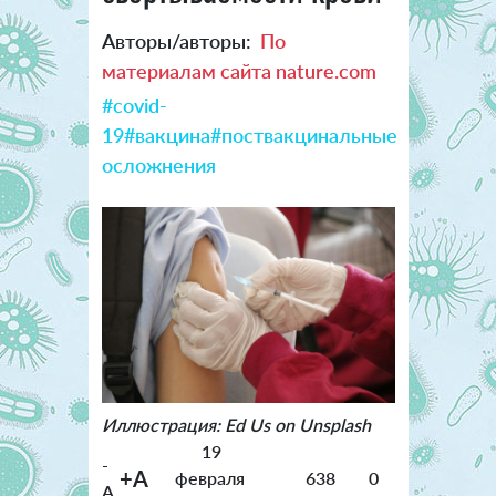
Авторы/авторы:
По
материалам сайта nature.com
#covid-
19
#вакцина
#поствакцинальные
осложнения
Иллюстрация: Ed Us on Unsplash
19
-
+A
февраля
638
0
A