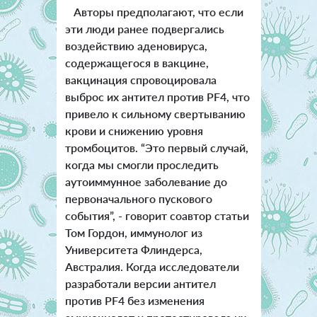
Авторы предполагают, что если
эти люди ранее подвергались
воздействию аденовируса,
содержащегося в вакцине,
вакцинация спровоцировала
выброс их антител против PF4, что
привело к сильному свертыванию
крови и снижению уровня
тромбоцитов. “Это первый случай,
когда мы смогли проследить
аутоиммунное заболевание до
первоначального пускового
события”, - говорит соавтор статьи
Том Гордон, иммунолог из
Университета Флиндерса,
Австралия. Когда исследователи
разработали версии антител
против PF4 без изменения