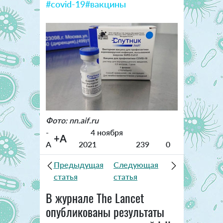
#covid-19
#вакцины
Фото: nn.aif.ru
-
4 ноября
+A
A
2021
239
0
Предыдущая
Следующая
статья
статья
В журнале The Lancet
опубликованы результаты