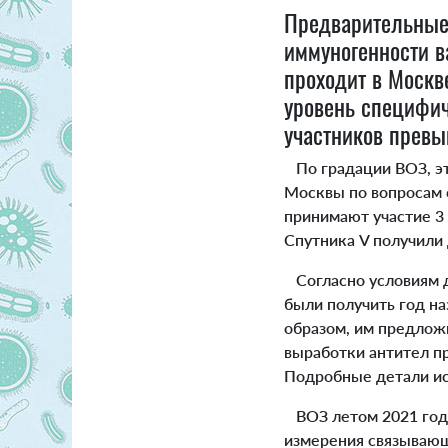
Предварительные 
иммуногенности в
проходит в Москв
уровень специфич
участников прев
По градации ВОЗ, эт
Москвы по вопросам 
принимают участие 3 
Спутника V получили 
Согласно условиям д
были получить год н
образом, им предлож
выработки антител пр
Подробные детали ис
ВОЗ летом 2021 года
измерения связывающи