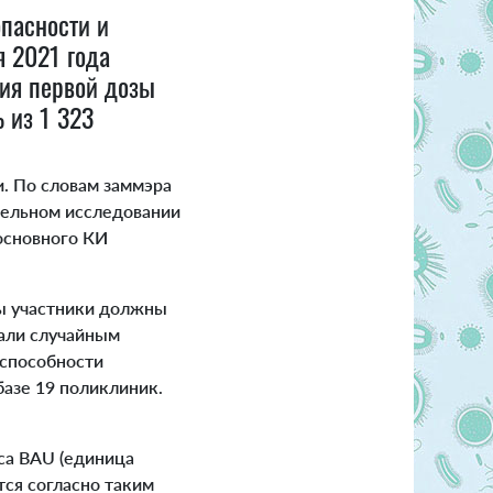
пасности и
я 2021 года
ния первой дозы
 из 1 323
. По словам заммэра
тельном исследовании
 основного КИ
ы участники должны
рали случайным
 способности
базе 19 поликлиник.
са BAU (единица
тся согласно таким