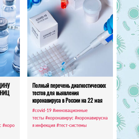
ЦИНУ
Полный перечень диагностических
 НИЦ
тестов для выявления
коронавируса в России на 22 мая
#covid-19
#инновационные
тесты
#коронавирус
#коронавирусна
с
#коро
я инфекция
#тест-системы