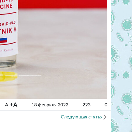
+A
-A
18 февраля 2022
223
0
Следующая статья