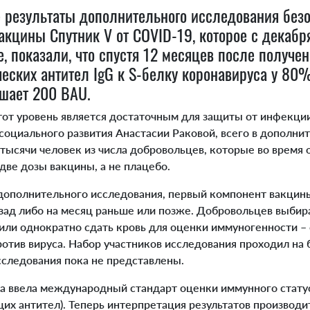
результаты дополнительного исследования безо
акцины Спутник V от COVID-19, которое с декабр
е, показали, что спустя 12 месяцев после получе
еских антител IgG к S-белку коронавируса у 80%
ышает 200 BAU.
от уровень является достаточным для защиты от инфекции
социального развития Анастасии Раковой, всего в дополни
тысячи человек из числа добровольцев, которые во время
две дозы вакцины, а не плацебо.
ополнительного исследования, первый компонент вакцин
азад либо на месяц раньше или позже. Добровольцев выби
или однократно сдать кровь для оценки иммуногенности –
отив вируса. Набор участников исследования проходил на 
следования пока не представлены.
 ввела международный стандарт оценки иммунного стату
х антител). Теперь интерпретация результатов производи