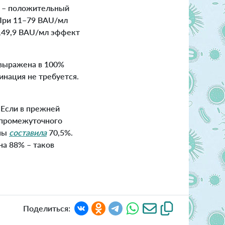
мл – положительный
 При 11–79 BAU/мл
149,9 BAU/мл эффект
выражена в 100%
инация не требуется.
 Если в прежней
 промежуточного
ины
составила
70,5%.
на 88% – таков
Поделиться: