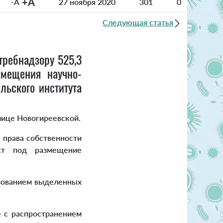
+A
-A
27 ноября 2020
301
0
Следующая статья
ребнадзору 525,3
змещения научно-
льского института
лице Новогиреевской.
 права собственности
кт под размещение
зованием выделенных
 с распространением