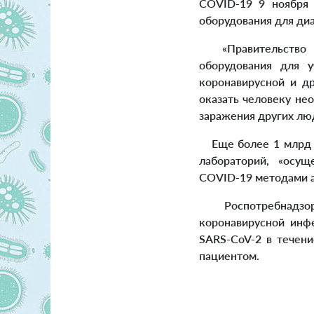
COVID-19 9 ноября 
оборудования для ди
«Правительство вы
оборудования для у
коронавирусной и др
оказать человеку не
заражения других люд
Еще более 1 млрд р
лабораторий, «осу
COVID-19 методами 
Роспотребнадзор р
коронавирусной инф
SARS-CoV-2 в течени
пациентом.