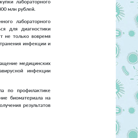
купки лабораторного
00 млн рублей.
ного лабораторного
ься для диагностики
ет не только вовремя
странения инфекции и
нащение медицинских
авирусной инфекции
ла по профилактике
ние биоматериала на
олучения результатов