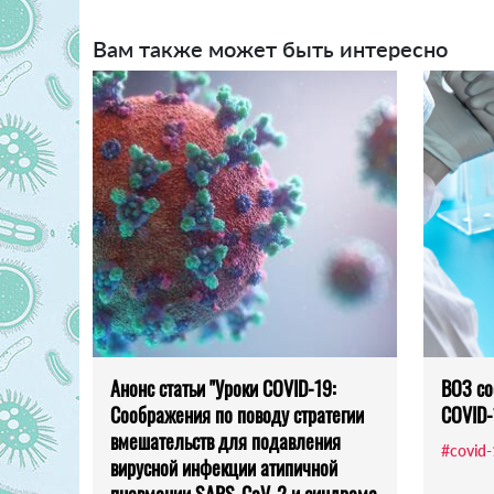
Вам также может быть интересно
Анонс статьи "Уроки COVID-19:
ВОЗ со
Соображения по поводу стратегии
COVID-
вмешательств для подавления
#covid
вирусной инфекции атипичной
пневмонии SARS-CoV-2 и синдрома