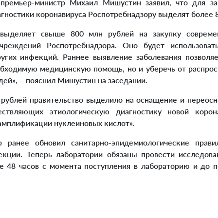
премьер-министр Михаил Мишустин заявил, что для за
агностики коронавируса Роспотребнадзору выделят более 8
деляет свыше 800 млн рублей на закупку современ
чреждений Роспотребнадзора. Оно будет использоват
угих инфекций. Раннее выявление заболевания позволя
обходимую медицинскую помощь, но и уберечь от распро
ей», – пояснил Мишустин на заседании.
ублей правительство выделило на оснащение и переос
ществляющих этиологическую диагностику новой корон
амплификации нуклеиновых кислот».
анее обновил санитарно-эпидемиологические прави
екции. Теперь лаборатории обязаны провести исследова
е 48 часов с момента поступления в лабораторию и до п