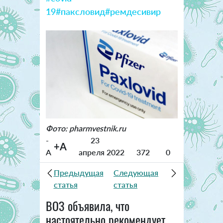
19
#паксловид
#ремдесивир
Фото: pharmvestnik.ru
-
23
+A
A
апреля 2022
372
0
Предыдущая
Следующая
статья
статья
ВОЗ объявила, что
настоятельно рекомендует