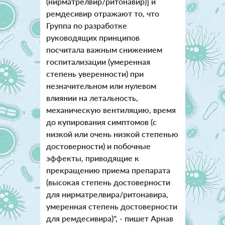
(нирматрелвир/ритонавир)] и
ремдесивир отражают то, что
Группа по разработке
руководящих принципов
посчитала важным снижением
госпитализации (умеренная
степень уверенности) при
незначительном или нулевом
влиянии на летальность,
механическую вентиляцию, время
до купирования симптомов (с
низкой или очень низкой степенью
достоверности) и побочные
эффекты, приводящие к
прекращению приема препарата
(высокая степень достоверности
для нирматрелвира/ритонавира,
умеренная степень достоверности
для ремдесивира)", - пишет Арнав