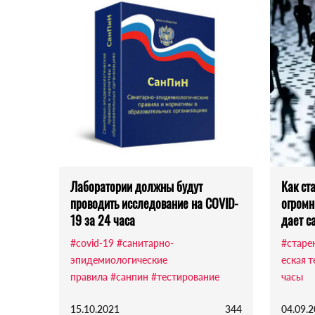
Лаборатории должны будут
Как ст
проводить исследование на COVID-
огромн
19 за 24 часа
дает с
#covid-19
#санитарно-
#старе
эпидемиологические
еская 
правила
#санпин
#тестирование
часы
15.10.2021
344
04.09.