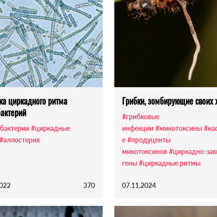
ка циркадного ритма
Грибки, зомбирующие своих 
актерий
#грибковые
бактерии
#циркадные
инфекции
#микотоксины
#на
#аллостерия
е
#продуценты
микотоксинов
#циркадно-за
гены
#циркадные ритмы
2022
370
07.11.2024