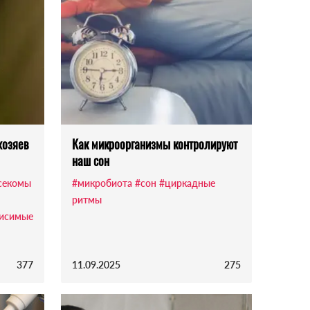
хозяев
Как микроорганизмы контролируют
наш сон
секомы
#микробиота
#сон
#циркадные
ритмы
висимые
377
11.09.2025
275