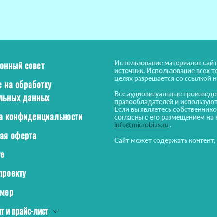
Использование материалов сайт
онный совет
источник. Использование всех т
целях разрешается со ссылкой 
е на обработку
Все аудиовизуальные произведе
льных данных
правообладателей и используют
Если вы являетесь собственнико
а конфиденциальности
согласны с его размещением на 
info@microbius.ru
.
ая оферта
Сайт может содержать контент,
те
проекту
ймер
т и прайс-лист