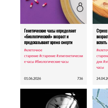
Генетические часы определяют
Стресс
«биологический» возраст и
возрас
предсказывают время смерти
вспять
#клеточное
#клето
старение
#старение
#эпигенетически
старен
е часы
#биологические часы
днк
#э
часы
01.06.2026
736
24.04.