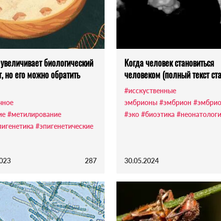
 увеличивает биологический
Когда человек становиться
т, но его можно обратить
человеком (полный текст ста
#исскуственные
чное
эмбрионы
#эмбрион
#эмбрио
ие
#метилирование
#эко
#биоэтика
#неонатолог
пигенетика
#эпигенетические
2023
287
30.05.2024