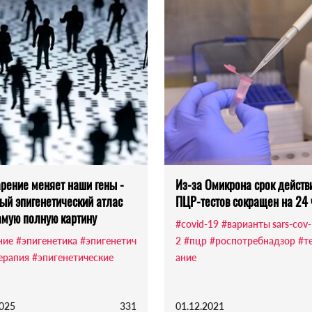
арение меняет наши гены -
Из-за Омикрона срок действ
ый эпигенетический атлас
ПЦР-тестов сокращен на 24 
амую полную картину
#covid-19
#варианты sars-cov-
ние
#эпигенетика
#эпигенетич
2
#пцр
#роспотребнадзор
#т
терапия
#эпигенетические
ание
2025
331
01.12.2021