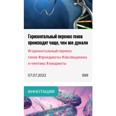
Горизонтальный перенос генов
происходит чаще, чем все думали
#горизонтальный перенос
генов
#прокариоты
#эволюционна
я генетика
#эукариоты
07.07.2022
888
АННОТАЦИЯ