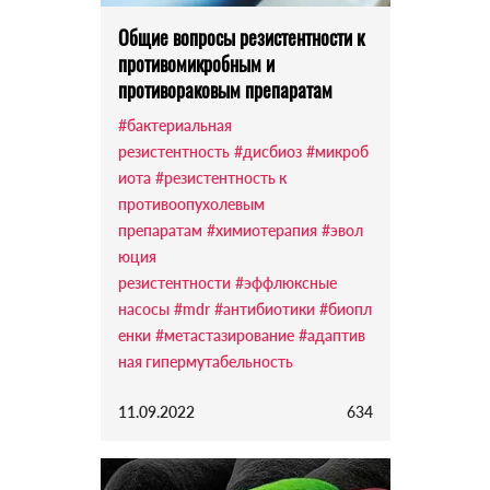
Общие вопросы резистентности к
противомикробным и
противораковым препаратам
#бактериальная
резистентность
#дисбиоз
#микроб
иота
#резистентность к
противоопухолевым
препаратам
#химиотерапия
#эвол
юция
резистентности
#эффлюксные
насосы
#mdr
#антибиотики
#биопл
енки
#метастазирование
#адаптив
ная гипермутабельность
11.09.2022
634