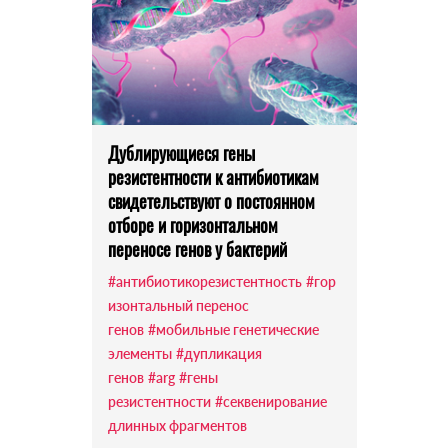
Дублирующиеся гены
резистентности к антибиотикам
свидетельствуют о постоянном
отборе и горизонтальном
переносе генов у бактерий
#антибиотикорезистентность
#гор
изонтальный перенос
генов
#мобильные генетические
элементы
#дупликация
генов
#arg
#гены
резистентности
#секвенирование
длинных фрагментов