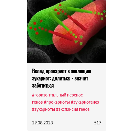
Вклад прокариот в эволюцию
эукариот: делиться - значит
заботиться
#горизонтальный перенос
генов
#прокариоты
#эукариогенез
#эукариоты
#экспансия генов
29.08.2023
517