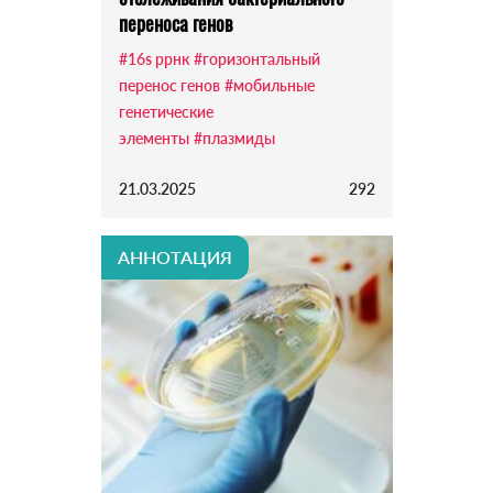
переноса генов
#16s ррнк
#горизонтальный
перенос генов
#мобильные
генетические
элементы
#плазмиды
21.03.2025
292
АННОТАЦИЯ