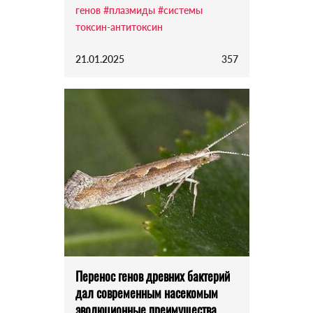
генов
#плазмиды
#системы
токсин-антитоксин
21.01.2025
357
Перенос генов древних бактерий
дал современным насекомым
эволюционные преимущества