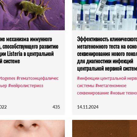
ие механизма иммунного
Эффективность клиническог
а, способствующего развитию
метагеномного теста на осно
ии Listeria в центральной
секвенирования нового поко
й системе
для диагностики инфекций
центральной нервной систе
togenes
#гематоэнцефаличес
#инфекции центральной нерв
рьер
#нейролистериоз
системы
#метагеномное
секвенирование
#новые техн
2022
435
14.11.2024