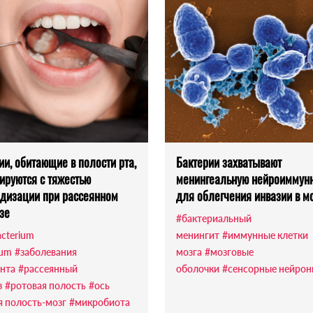
ии, обитающие в полости рта,
Бактерии захватывают
ируются с тяжестью
менингеальную нейроиммунн
дизации при рассеянном
для облегчения инвазии в м
зе
#бактериальный
acterium
менингит
#иммунные клетки
tum
#заболевания
мозга
#мозговые
нта
#рассеянный
оболочки
#сенсорные нейро
з
#ротовая полость
#ось
я полость-мозг
#микробиота