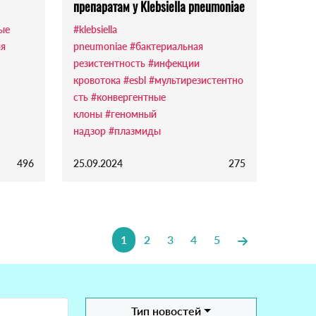
препаратам у Klebsiella pneumoniae
ые
#klebsiella
ия
pneumoniae
#бактериальная
резистентность
#инфекции
кровотока
#esbl
#мультирезистентно
сть
#конвергентные
клоны
#геномный
надзор
#плазмиды
496
25.09.2024
275
1
2
3
4
5
Тип новостей