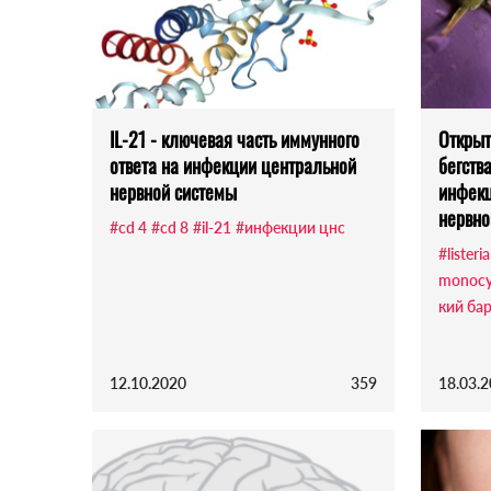
IL-21 - ключевая часть иммунного
Открыт
ответа на инфекции центральной
бегств
нервной системы
инфекц
нервно
#cd 4
#cd 8
#il-21
#инфекции цнс
#listeria
monocy
кий ба
12.10.2020
359
18.03.