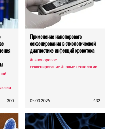
о
Применение нанопорового
ве
секвенирования в этиологической
ления
диагностике инфекций кровотока
#нанопоровое
мы
секвенирование
#новые технологии
ной
ологии
300
05.03.2025
432