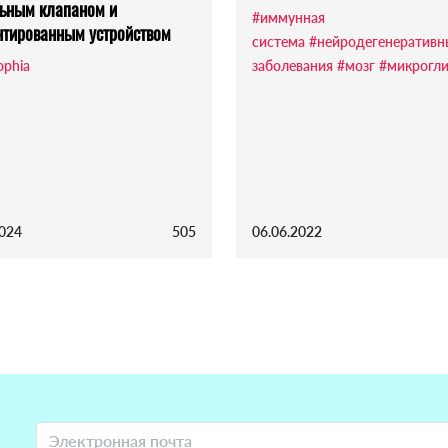
ьным клапаном и
#иммунная
тированным устройством
система
#нейродегенеративн
ophia
заболевания
#мозг
#микрогл
2024
505
06.06.2022