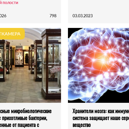
й полости
2026
798
03.03.2023
ТКАМЕРА
сные микробиологические
Хранители мозга: как иммун
: прихотливые бактерии,
система защищает наше сер
нные от пациента с
вещество