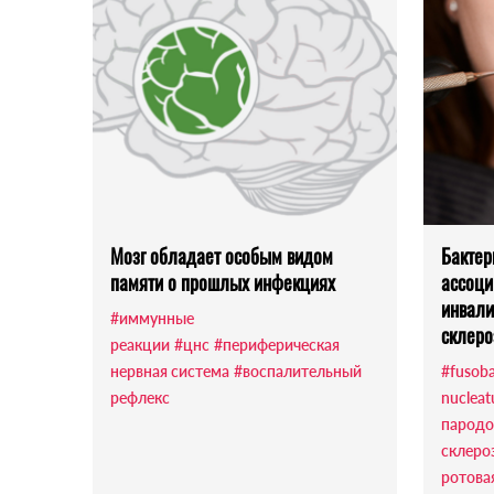
Мозг обладает особым видом
Бактер
памяти о прошлых инфекциях
ассоци
инвали
#иммунные
склеро
реакции
#цнс
#периферическая
нервная система
#воспалительный
#fusob
рефлекс
nuclea
пародо
склеро
ротова