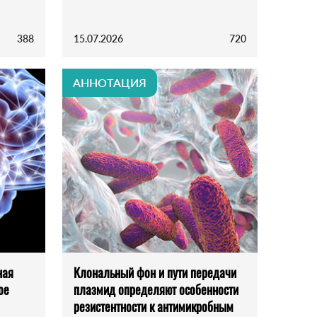
388
15.07.2026
720
АННОТАЦИЯ
ная
Клональный фон и пути передачи
ое
плазмид определяют особенности
резистентности к антимикробным