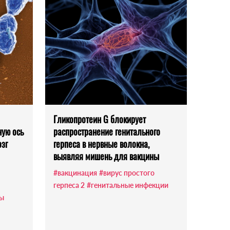
Гликопротеин G блокирует
ую ось
распространение генитального
озг
герпеса в нервные волокна,
выявляя мишень для вакцины
#вакцинация
#вирус простого
герпеса 2
#генитальные инфекции
ны