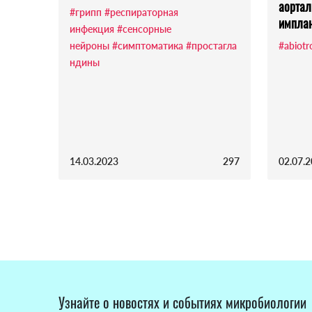
аортал
#грипп
#респираторная
имплан
инфекция
#сенсорные
нейроны
#симптоматика
#простагла
#abiotr
ндины
14.03.2023
297
02.07.
Узнайте о новостях и событиях микробиологии