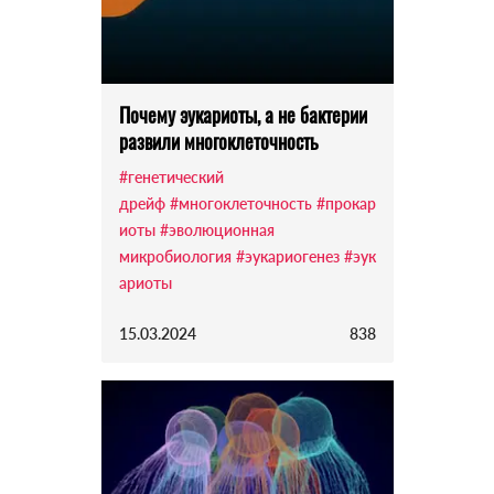
Почему эукариоты, а не бактерии
развили многоклеточность
#генетический
дрейф
#многоклеточность
#прокар
иоты
#эволюционная
микробиология
#эукариогенез
#эук
ариоты
15.03.2024
838