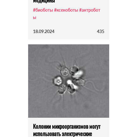
медицины
#биоботы
#ксеноботы
#антробот
ы
18.09.2024
435
Колонии микроорганизмов могут
использовать электрические