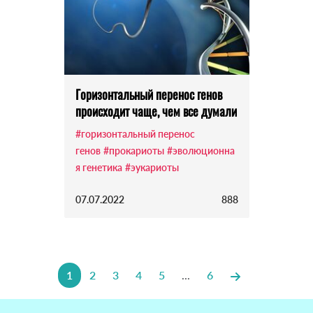
Горизонтальный перенос генов
происходит чаще, чем все думали
#горизонтальный перенос
генов
#прокариоты
#эволюционна
я генетика
#эукариоты
07.07.2022
888
1
2
3
4
5
...
6