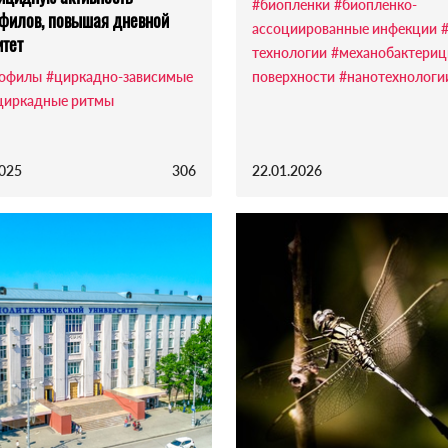
#биопленки
#биопленко-
филов, повышая дневной
ассоциированные инфекции
тет
технологии
#механобактери
рофилы
#циркадно-зависимые
поверхности
#нанотехнологи
циркадные ритмы
2025
306
22.01.2026