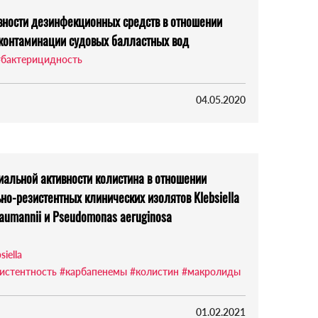
вности дезинфекционных средств в отношении
контаминации судовых балластных вод
#бактерицидность
04.05.2020
альной активности колистина в отношении
но-резистентных клинических изолятов Klebsiella
baumannii и Pseudomonas aeruginosa
siella
истентность
#карбапенемы
#колистин
#макролиды
01.02.2021