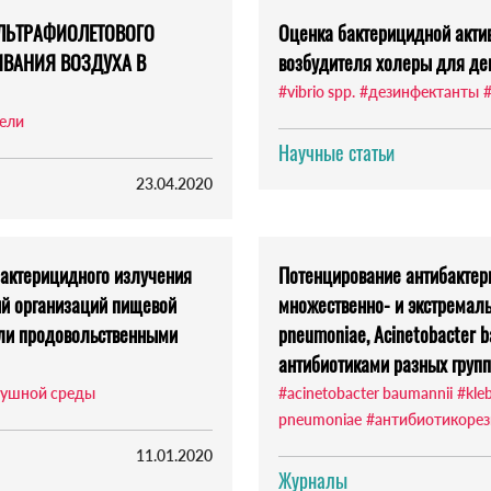
УЛЬТРАФИОЛЕТОВОГО
Оценка бактерицидной акти
ВАНИЯ ВОЗДУХА В
возбудителя холеры для де
#vibrio spp.
#дезинфектанты
ели
Научные статьи
23.04.2020
актерицидного излучения
Потенцирование антибактери
й организаций пищевой
множественно- и экстремаль
вли продовольственными
pneumoniae, Acinetobacter 
антибиотиками разных групп
душной среды
#acinetobacter baumannii
#kleb
pneumoniae
#антибиотикорез
11.01.2020
Журналы