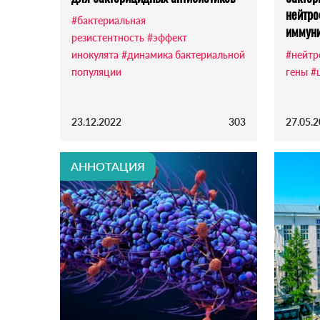
нейтро
#бактериальная
иммуни
резистентность
#эффект
инокулята
#динамика бактериальной
#нейт
популяции
гены
#
23.12.2022
303
27.05.
АННОТАЦИЯ