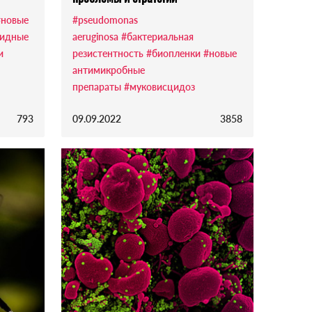
#новые
#pseudomonas
цидные
aeruginosa
#бактериальная
и
резистентность
#биопленки
#новые
антимикробные
препараты
#муковисцидоз
793
09.09.2022
3858