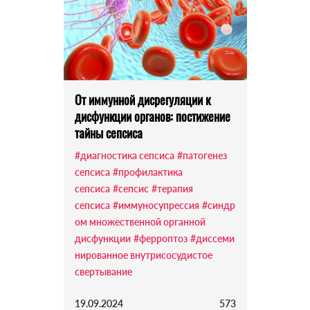
От иммунной дисрегуляции к
дисфункции органов: постижение
тайны сепсиса
#диагностика сепсиса
#патогенез
сепсиса
#профилактика
сепсиса
#сепсис
#терапия
сепсиса
#иммуносупрессия
#синдр
ом множественной органной
дисфункции
#ферроптоз
#диссеми
нированное внутрисосудистое
свертывание
19.09.2024
573