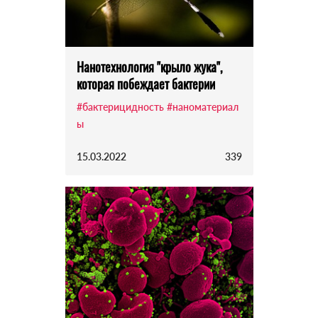
Нанотехнология "крыло жука",
которая побеждает бактерии
#бактерицидность
#наноматериал
ы
15.03.2022
339