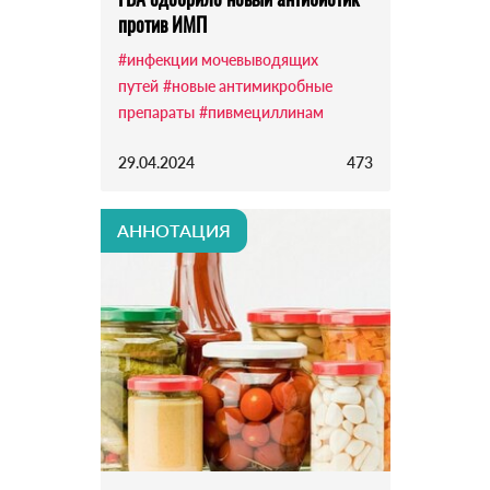
против ИМП
#инфекции мочевыводящих
путей
#новые антимикробные
препараты
#пивмециллинам
29.04.2024
473
АННОТАЦИЯ