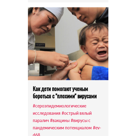
Как дети помогают ученым
бороться с "плохими" вирусами
#сероэпидемиологические
исследования
#острый вялый
паралич
#вакцины
#вирусы с
пандемическим потенциалом
#ev-
d68