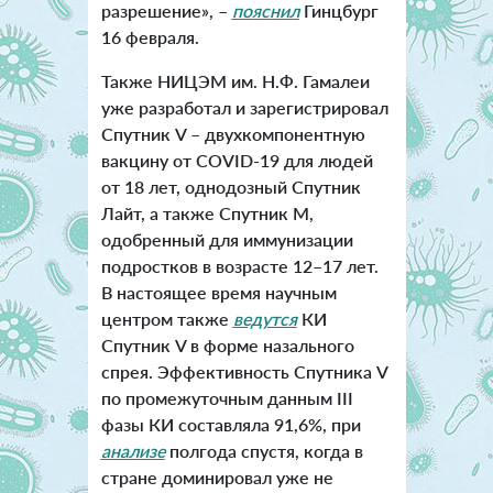
разрешение», –
пояснил
Гинцбург
16 февраля.
Также НИЦЭМ им. Н.Ф. Гамалеи
уже разработал и зарегистрировал
Спутник V – двухкомпонентную
вакцину от COVID-19 для людей
от 18 лет, однодозный Спутник
Лайт, а также Спутник М,
одобренный для иммунизации
подростков в возрасте 12–17 лет.
В настоящее время научным
центром также
ведутся
КИ
Спутник V в форме назального
спрея. Эффективность Спутника V
по промежуточным данным III
фазы КИ составляла 91,6%, при
анализе
полгода спустя, когда в
стране доминировал уже не