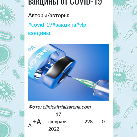
вакцины от COVID-19
Авторы/авторы:
#covid-19
#вакцина
#vlp-
вакцины
Фото: clinicaltrialsarena.com
17
-
+A
февраля
228
0
A
2022