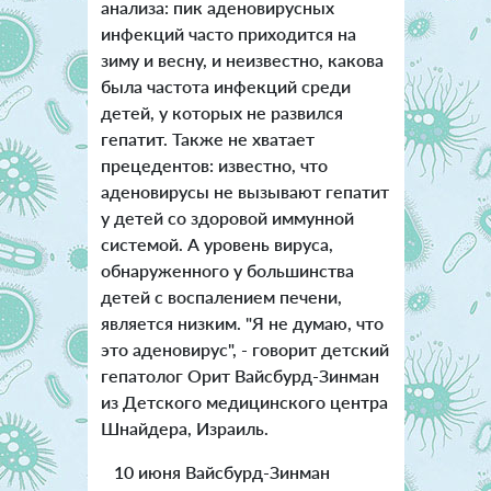
анализа: пик аденовирусных
инфекций часто приходится на
зиму и весну, и неизвестно, какова
была частота инфекций среди
детей, у которых не развился
гепатит. Также не хватает
прецедентов: известно, что
аденовирусы не вызывают гепатит
у детей со здоровой иммунной
системой. А уровень вируса,
обнаруженного у большинства
детей с воспалением печени,
является низким. "Я не думаю, что
это аденовирус", - говорит детский
гепатолог Орит Вайсбурд-Зинман
из Детского медицинского центра
Шнайдера, Израиль.
10 июня Вайсбурд-Зинман