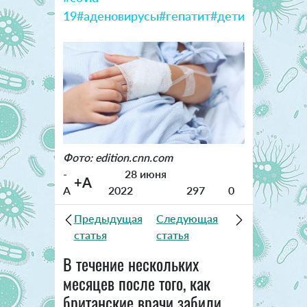
19
#аденовирусы
#гепатит
#дети
Фото: edition.cnn.com
-
28 июня
+A
A
2022
297
0
Предыдущая
Следующая
статья
статья
В течение нескольких
месяцев после того, как
британские врачи забили