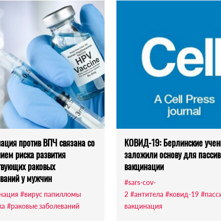
ация против ВПЧ связана со
КОВИД-19: Берлинские уче
ием риска развития
заложили основу для пасси
твующих раковых
вакцинации
ваний у мужчин
#sars-cov-
нация
#вирус папилломы
2
#антитела
#ковид-19
#пасс
ка
#раковые заболеваний
вакцинация