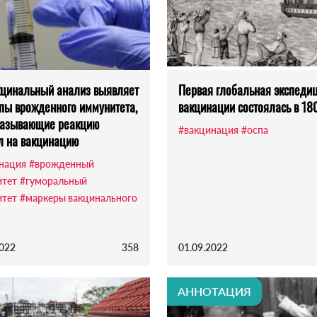
цинальный анализ выявляет
Первая глобальная экспеди
пы врожденного иммунитета,
вакцинации состоялась в 18
казывающие реакцию
#вакцинация
#оспа
л на вакцинацию
нация
#врожденный
тет
#гуморальный
тет
#маркеры вакцинального
2022
358
01.09.2022
АННОТАЦИЯ