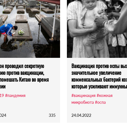
он проводил секретную
Вакцинация против оспы вы
ию против вакцинации,
значительное увеличение
помешать Китаю во время
комменсальных бактерий ко
мии
которые усиливают иммунны
-19
#пандемия
#вакцинация
#кожная
микробиота
#оспа
2024
335
24.04.2022