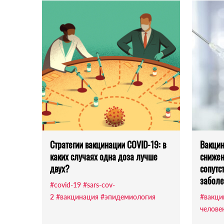
Стратегии вакцинации COVID-19: в
Вакцин
каких случаях одна доза лучше
снижен
двух?
сопутс
заболе
#covid-19
#sars-cov-
2
#вакцинация
#эпидемиология
#вакци
челове