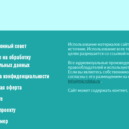
Использование материалов сайт
онный совет
источник. Использование всех т
целях разрешается со ссылкой 
е на обработку
Все аудиовизуальные произведе
льных данных
правообладателей и используют
Если вы являетесь собственнико
а конфиденциальности
согласны с его размещением на 
info@microbius.ru
.
ая оферта
Сайт может содержать контент,
те
проекту
ймер