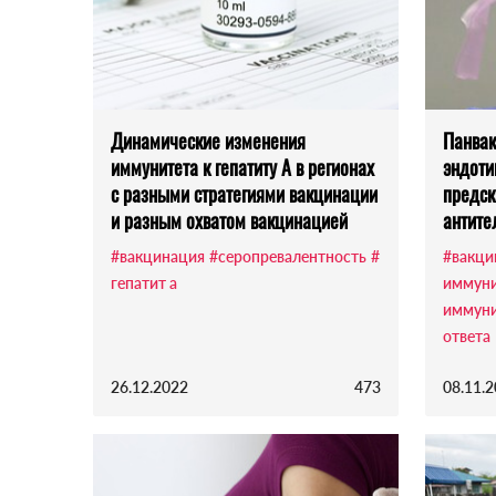
Динамические изменения
Панвак
иммунитета к гепатиту А в регионах
эндоти
с разными стратегиями вакцинации
предс
и разным охватом вакцинацией
антите
#вакцинация
#серопревалентность
#
#вакци
гепатит а
иммуни
иммуни
ответа
26.12.2022
473
08.11.