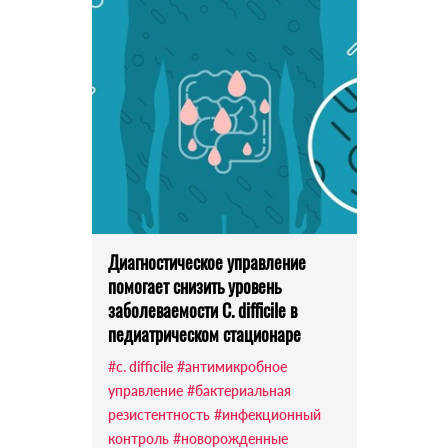
Диагностическое управление
помогает снизить уровень
заболеваемости C. difficile в
педиатрическом стационаре
#c. difficile
#антимикробное
управление
#бактериальная
резистентность
#инфекционный
контроль
#новорожденные