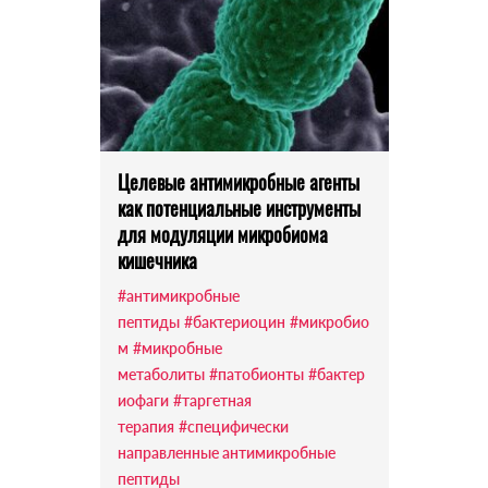
Целевые антимикробные агенты
как потенциальные инструменты
для модуляции микробиома
кишечника
#антимикробные
пептиды
#бактериоцин
#микробио
м
#микробные
метаболиты
#патобионты
#бактер
иофаги
#таргетная
терапия
#специфически
направленные антимикробные
пептиды