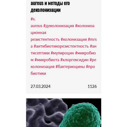
aureus и методы его
деколонизации
#s.
aureus
#деколонизация
#колониза
ционная
резистентность
#колонизация
#mrs
a
#антибиотикорезистентность
#ан
тисептики
#мупироцин
#микробио
м
#микробиота
#хлоргексидин
#ре
колонизация
#бактериоцины
#про
биотики
27.03.2024
1126