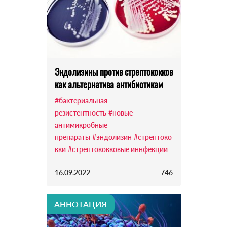
Эндолизины против стрептококков
как альтернатива антибиотикам
#бактериальная
резистентность
#новые
антимикробные
препараты
#эндолизин
#стрептоко
кки
#стрептококковые иннфекции
16.09.2022
746
АННОТАЦИЯ