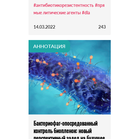
#антибиотикорезистентность
#пря
мые литические агенты
#dla
14.03.2022
243
АННОТАЦИЯ
Бактериофаг-опосредованный
контроль биопленок: новый
перспективный задел на будущее