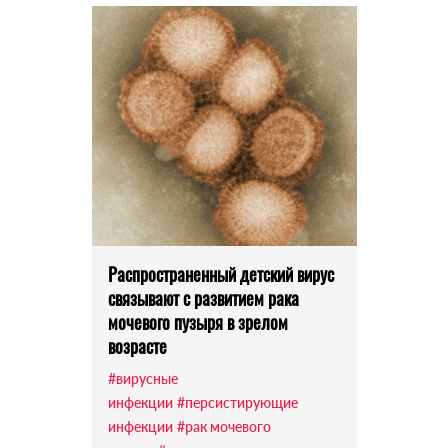
Распространенный детский вирус
связывают с развитием рака
мочевого пузыря в зрелом
возрасте
#вирусные
инфекции
#персистирующие
инфекции
#рак мочевого