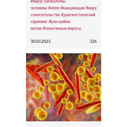
#вирус папилломы
человека
#иппп
#вакцинация
#виру
соносительство
#диагностический
скрининг
#рак шейки
матки
#онкогенные вирусы
30.03.2023
326