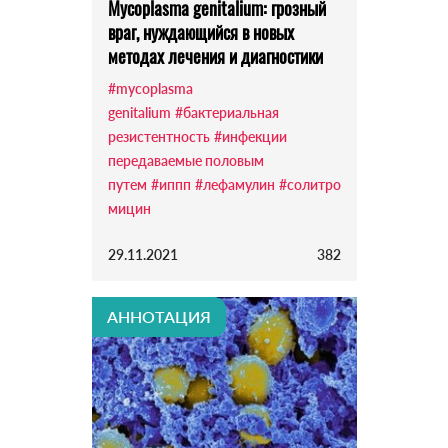
Mycoplasma genitalium: грозный
враг, нуждающийся в новых
методах лечения и диагностики
#mycoplasma
genitalium
#бактериальная
резистентность
#инфекции
передаваемые половым
путем
#иппп
#лефамулин
#солитро
мицин
29.11.2021
382
АННОТАЦИЯ