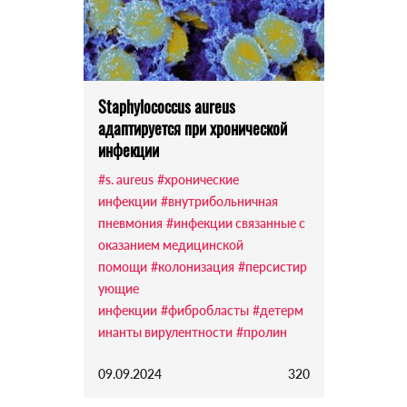
Staphylococcus aureus
адаптируется при хронической
инфекции
#s. aureus
#хронические
инфекции
#внутрибольничная
пневмония
#инфекции связанные с
оказанием медицинской
помощи
#колонизация
#персистир
ующие
инфекции
#фибробласты
#детерм
инанты вирулентности
#пролин
09.09.2024
320