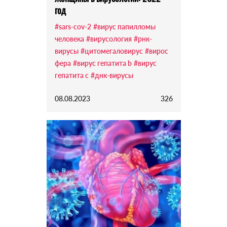
год
#sars-cov-2
#вирус папилломы
человека
#вирусология
#рнк-
вирусы
#цитомегаловирус
#вирос
фера
#вирус гепатита b
#вирус
гепатита c
#днк-вирусы
08.08.2023
326