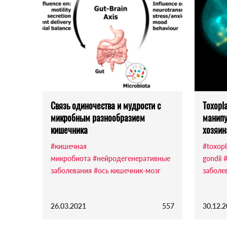
Связь одиночества и мудрости с
Toxopl
микробным разнообразием
манипу
кишечника
хозяин
#кишечная
#toxop
микробиота
#нейродегенеративные
gondii
заболевания
#ось кишечник-мозг
заболе
26.03.2021
557
30.12.