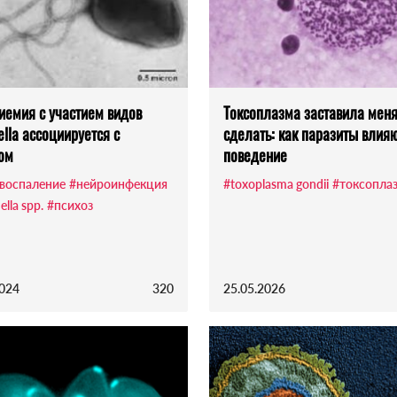
иемия с участием видов
Токсоплазма заставила меня
ella ассоциируется с
сделать: как паразиты влияю
ом
поведение
воспаление
#нейроинфекция
#toxoplasma gondii
#токсопла
ella spp.
#психоз
2024
320
25.05.2026