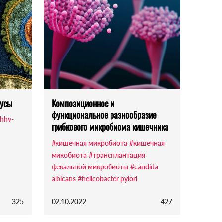
русы
Композиционное и
функциональное разнообразие
hhv-
грибкового микробиома кишечника
#кишечная микробиота
#кишечная
микобиота
#трансплантация
фекальной микробиоты
#candida
albicans
#helicobacter pylori
325
02.10.2022
427