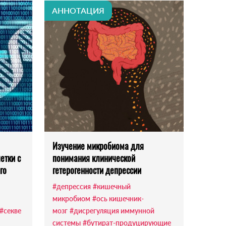
АННОТАЦИЯ
Изучение микробиома для
етки с
понимания клинической
го
гетерогенности депрессии
#депрессия
#кишечный
микробиом
#ось кишечник-
#секве
мозг
#дисрегуляция иммунной
системы
#бутират-продуцирующие