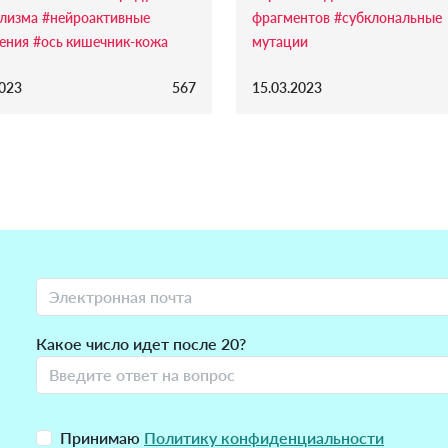
лизма
#нейроактивные
фрагментов
#субклональные
ения
#ось кишечник-кожа
мутации
2023
567
15.03.2023
Какое число идет после 20?
Принимаю
Политику конфиденциальности