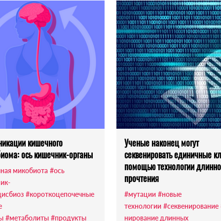
икации кишечного
Ученые наконец могут
иома: ось кишечник-органы
секвенировать единичные кл
помощью технологии длинно
ная микобиота
#ось
прочтения
ик-
дисбиоз
#короткоцепочечные
#мутации
#новые
е
технологии
#секвенирование
ы
#метаболиты
#продукты
нирование длинных