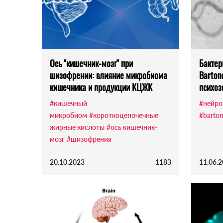
Ось "кишечник-мозг" при
Бактер
шизофрении: влияние микробиома
Barton
кишечника и продукции КЦЖК
психоз
#кишечный
#нейро
микробиом
#короткоцепочечные
#barton
жирные кислоты
#ось кишечник-
мозг
#шизофрения
20.10.2023
1183
11.06.