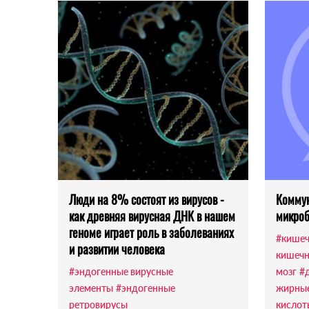
Люди на 8% состоят из вирусов -
Коммун
как древняя вирусная ДНК в нашем
микроб
геноме играет роль в заболеваниях
#кишеч
и развитии человека
кишечн
#эндогенные вирусные
мозг
#
элементы
#эндогенные
жирны
ретровирусы
кислот