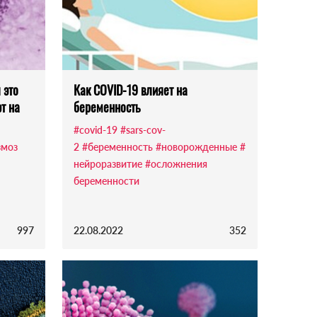
 это
Как COVID-19 влияет на
т на
беременность
#covid-19
#sars-cov-
змоз
2
#беременность
#новорожденные
#
нейроразвитие
#осложнения
беременности
997
22.08.2022
352