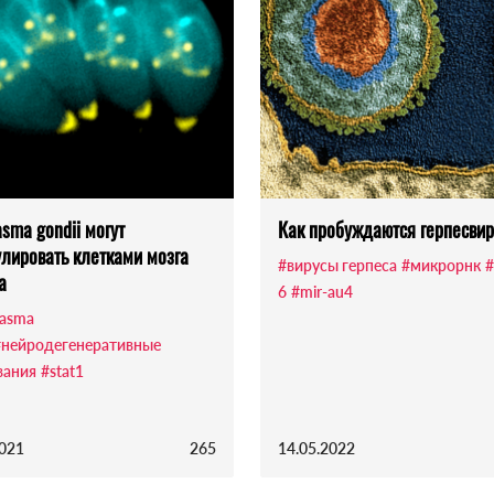
asma gondii могут
Как пробуждаются герпесви
лировать клетками мозга
#вирусы герпеса
#микрорнк
#
а
6
#mir-au4
lasma
#нейродегенеративные
вания
#stat1
2021
265
14.05.2022