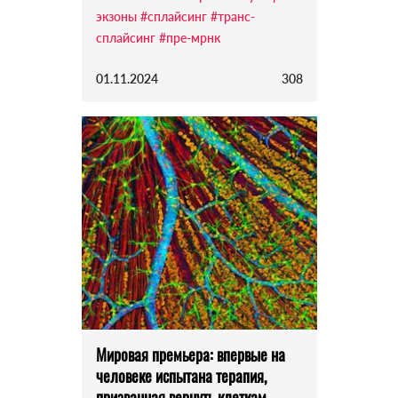
экзоны
#сплайсинг
#транс-
сплайсинг
#пре-мрнк
01.11.2024
308
Мировая премьера: впервые на
человеке испытана терапия,
призванная вернуть клеткам