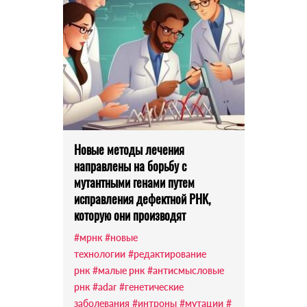
Новые методы лечения
направлены на борьбу с
мутантными генами путем
исправления дефектной РНК,
которую они производят
#мрнк
#новые
технологии
#редактирование
рнк
#малые рнк
#антисмысловые
рнк
#adar
#генетические
заболевания
#интроны
#мутации
#