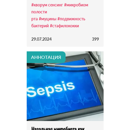
#кворум сенсинг
#микробиом
полости
рта
#муцины
#подвижность
бактерий
#стафилококки
29.07.2024
399
АННОТАЦИЯ
Назальная микробиота как