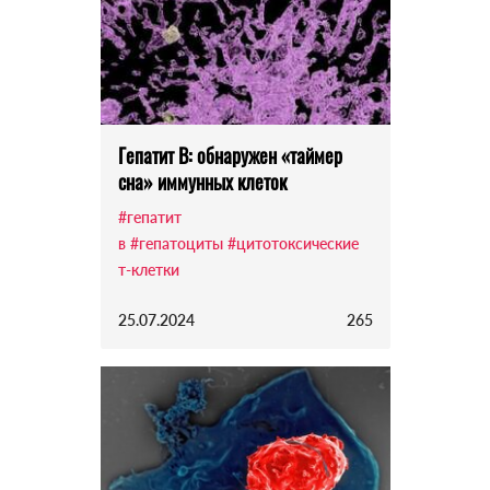
Гепатит B: обнаружен «таймер
сна» иммунных клеток
#гепатит
в
#гепатоциты
#цитотоксические
т-клетки
25.07.2024
265