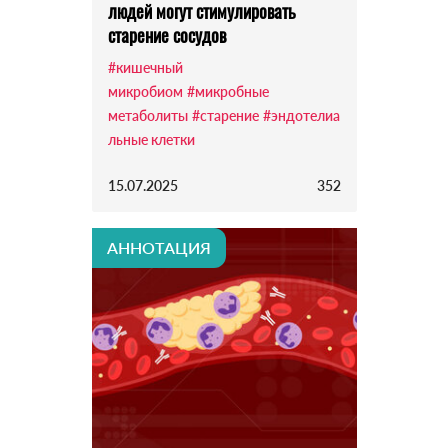
людей могут стимулировать
старение сосудов
#кишечный
микробиом
#микробные
метаболиты
#старение
#эндотелиа
льные клетки
15.07.2025
352
АННОТАЦИЯ