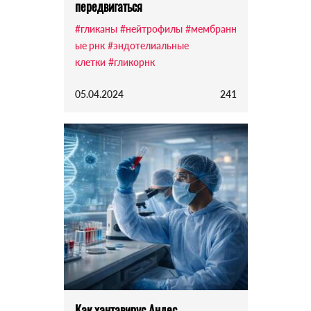
передвигаться
#гликаны
#нейтрофилы
#мембранн
ые рнк
#эндотелиальные
клетки
#гликорнк
05.04.2024
241
Как хантавирус Андес