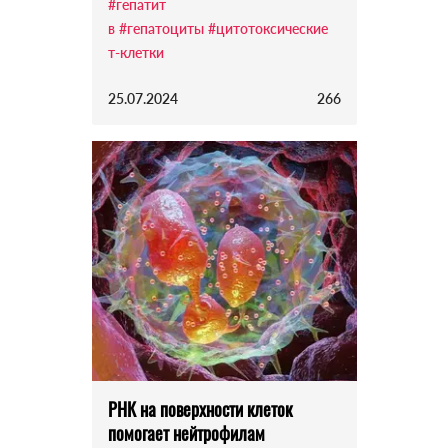
#гепатит
в
#гепатоциты
#цитотоксические
т-клетки
25.07.2024
266
РНК на поверхности клеток
помогает нейтрофилам