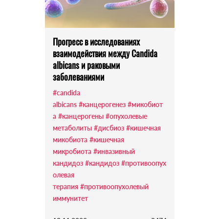
Прогресс в исследованиях
взаимодействия между Candida
albicans и раковыми
заболеваниями
#candida
albicans
#канцерогенез
#микобиот
а
#канцерогены
#опухолевые
метаболиты
#дисбиоз
#кишечная
микобиота
#кишечная
микробиота
#инвазивный
кандидоз
#кандидоз
#противоопух
олевая
терапия
#противоопухолевый
иммунитет