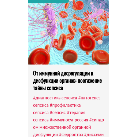
От иммунной дисрегуляции к
дисфункции органов: постижение
тайны сепсиса
#диагностика сепсиса
#патогенез
сепсиса
#профилактика
сепсиса
#сепсис
#терапия
сепсиса
#иммуносупрессия
#синдр
ом множественной органной
дисфункции
#ферроптоз
#диссеми