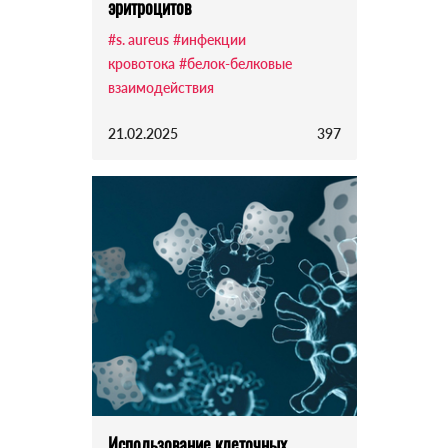
эритроцитов
#s. aureus
#инфекции
кровотока
#белок-белковые
взаимодействия
21.02.2025
397
Использование клеточных