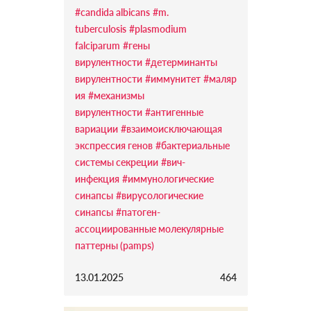
#candida albicans
#m.
tuberculosis
#plasmodium
falciparum
#гены
вирулентности
#детерминанты
вирулентности
#иммунитет
#маляр
ия
#механизмы
вирулентности
#антигенные
вариации
#взаимоисключающая
экспрессия генов
#бактериальные
системы секреции
#вич-
инфекция
#иммунологические
синапсы
#вирусологические
синапсы
#патоген-
ассоциированные молекулярные
паттерны (pamps)
13.01.2025
464