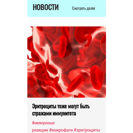
НОВОСТИ
Смотреть далее
Эритроциты тоже могут быть
стражами иммунитета
#иммунные
реакции
#макрофаги
#эритроциты