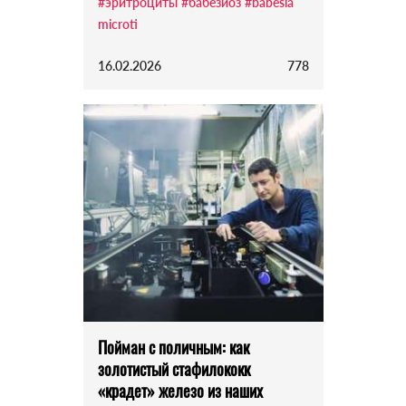
#эритроциты
#бабезиоз
#babesia
microti
16.02.2026
778
Пойман с поличным: как
золотистый стафилококк
«крадет» железо из наших