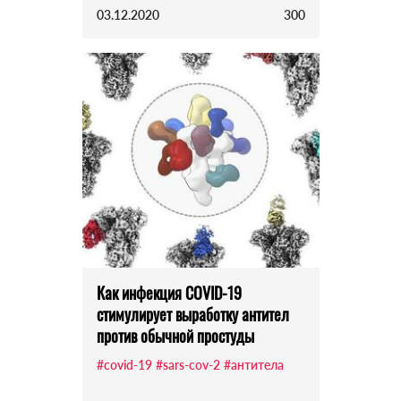
03.12.2020
300
Как инфекция COVID-19
стимулирует выработку антител
против обычной простуды
#covid-19
#sars-cov-2
#антитела