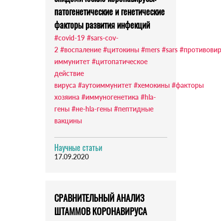
патогенетические и генетические
факторы развития инфекций
#covid-19
#sars-cov-
2
#воспаление
#цитокины
#mers
#sars
#противови
иммунитет
#цитопатическое
действие
вируса
#аутоиммунитет
#хемокины
#факторы
хозяина
#иммуногенетика
#hla-
гены
#не-hla-гены
#пептидные
вакцины
Научные статьи
17.09.2020
СРАВНИТЕЛЬНЫЙ АНАЛИЗ
ШТАММОВ КОРОНАВИРУСА