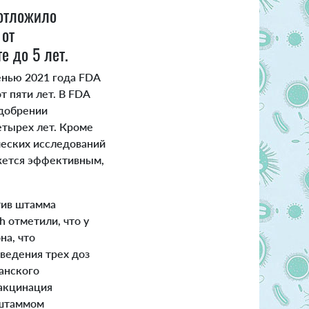
 отложило
 от
е до 5 лет.
енью 2021 года FDA
т пяти лет.
В FDA
одобрении
етырех лет. Кроме
ических исследований
ажется эффективным,
тив штамма
h отметили, что у
на, что
ведения трех доз
анского
вакцинация
 штаммом