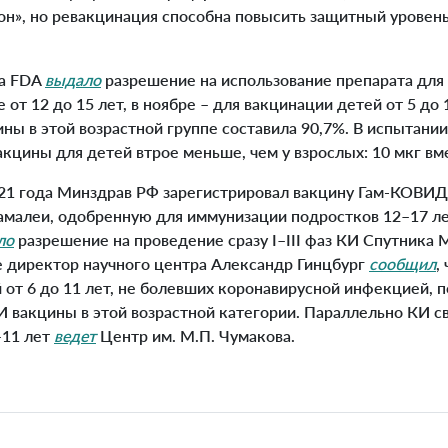
он», но ревакцинация способна повысить защитный уровень
а FDA
выдало
разрешение на использование препарата для
 от 12 до 15 лет, в ноябре – для вакцинации детей от 5 до 
ы в этой возрастной группе составила 90,7%. В испытании
акцины для детей втрое меньше, чем у взрослых: 10 мкг вме
1 года Минздрав РФ зарегистрировал вакцину Гам-КОВИД
амалеи, одобренную для иммунизации подростков 12–17 ле
ло
разрешение на проведение сразу I–III фаз КИ Спутника 
е директор научного центра Александр Гинцбург
сообщил
,
 от 6 до 11 лет, не болевших коронавирусной инфекцией,
И вакцины в этой возрастной категории.
Параллельно КИ с
–11 лет
ведет
Центр им. М.П. Чумакова.