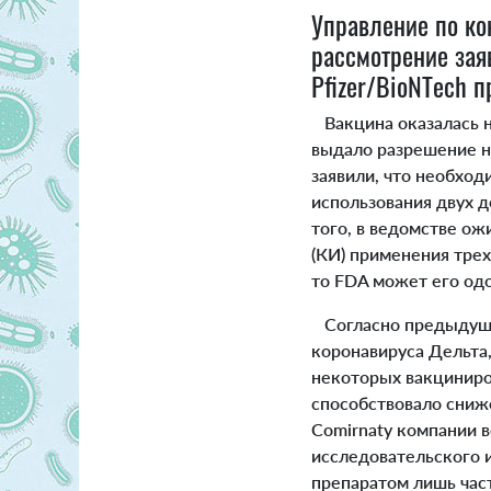
Управление по ко
рассмотрение зая
Pfizer/BioNTech п
Вакцина оказалась
выдало разрешение на
заявили, что необхо
использования двух д
того, в ведомстве ож
(КИ) применения трех
то FDA может его од
Согласно предыдущи
коронавируса Дельта, 
некоторых вакциниро
способствовало сни
Comirnaty компании в
исследовательского и
препаратом лишь час