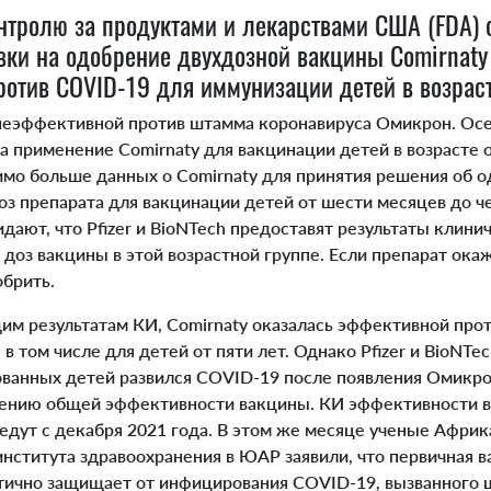
нтролю за продуктами и лекарствами США (FDA)
вки на одобрение двухдозной вакцины Comirnaty
ротив COVID-19 для иммунизации детей в возраст
 неэффективной против штамма коронавируса Омикрон. Ос
 применение Comirnaty для вакцинации детей в возрасте о
димо больше данных о Comirnaty для принятия решения об 
оз препарата для вакцинации детей от шести месяцев до ч
идают, что Pfizer и BioNTech предоставят результаты клин
 доз вакцины в этой возрастной группе. Если препарат ок
обрить.
м результатам КИ, Comirnaty оказалась эффективной про
в том числе для детей от пяти лет. Однако Pfizer и BioNTec
ванных детей развился COVID-19 после появления Омикро
жению общей эффективности вакцины.
КИ эффективности в
едут с декабря 2021 года. В этом же месяце ученые Африк
нститута здравоохранения в ЮАР заявили, что первичная 
тично защищает от инфицирования COVID-19, вызванного