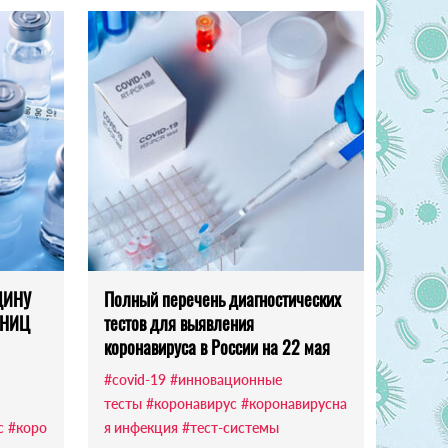
ЦИНУ
Полный перечень диагностических
 НИЦ
тестов для выявления
коронавируса в России на 22 мая
#covid-19
#инновационные
тесты
#коронавирус
#коронавирусна
с
#коро
я инфекция
#тест-системы