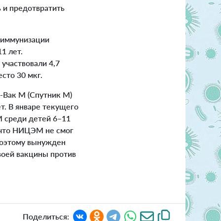
 и предотвратить
 иммунизации
11 лет.
 участвовали 4,7
сто 30 мкг.
-Вак М (Спутник М)
т. В январе текущего
М среди детей 6–11
 что НИЦЭМ не смог
 поэтому вынужден
воей вакцины против
Поделиться: