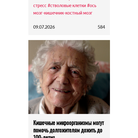
стресс
#стволовые клетки
#ось
мозг-кишечник-костный мозг
09.07.2026
584
Кишечные микроорганизмы могут
помочь долгожителям дожить до
100-летия