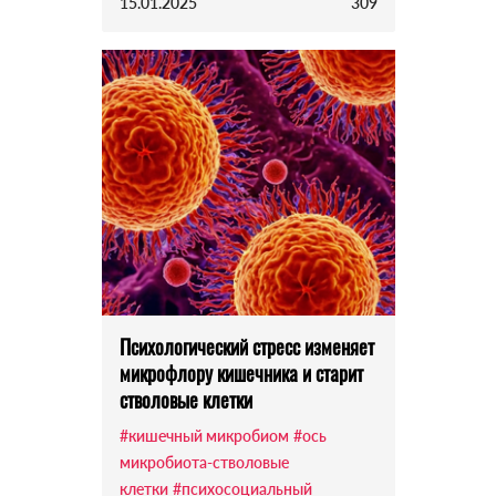
15.01.2025
309
Психологический стресс изменяет
микрофлору кишечника и старит
стволовые клетки
#кишечный микробиом
#ось
микробиота-стволовые
клетки
#психосоциальный