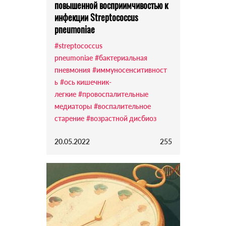
повышенной восприимчивостью к
инфекции Streptococcus
pneumoniae
#streptococcus
pneumoniae
#бактериальная
пневмония
#иммуносенситивност
ь
#ось кишечник-
легкие
#провоспалительные
медиаторы
#воспалительное
старение
#возрастной дисбиоз
20.05.2022
255