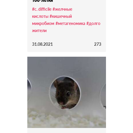
#c. difficile
#желчные
кислоты
#кишечный
микробиом
#метагеномика
#долго
жители
31.08.2021
273