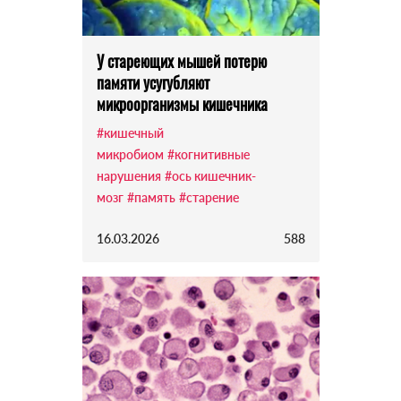
У стареющих мышей потерю
памяти усугубляют
микроорганизмы кишечника
#кишечный
микробиом
#когнитивные
нарушения
#ось кишечник-
мозг
#память
#старение
16.03.2026
588